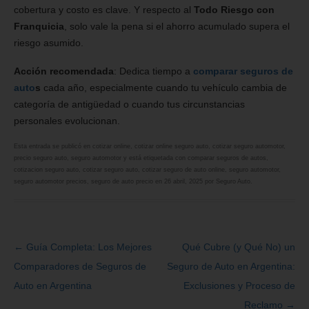
cobertura y costo es clave. Y respecto al
Todo Riesgo con
Franquicia
, solo vale la pena si el ahorro acumulado supera el
riesgo asumido.
Acción recomendada
: Dedica tiempo a
comparar seguros de
auto
s
cada año, especialmente cuando tu vehículo cambia de
categoría de antigüedad o cuando tus circunstancias
personales evolucionan.
Esta entrada se publicó en
cotizar online
,
cotizar online seguro auto
,
cotizar seguro automotor
,
precio seguro auto
,
seguro automotor
y está etiquetada con
comparar seguros de autos
,
cotizacion seguro auto
,
cotizar seguro auto
,
cotizar seguro de auto online
,
seguro automotor
,
seguro automotor precios
,
seguro de auto precio
en
26 abril, 2025
por
Seguro Auto
.
←
Guía Completa: Los Mejores
Qué Cubre (y Qué No) un
Navegación
Comparadores de Seguros de
Seguro de Auto en Argentina:
de
Auto en Argentina
Exclusiones y Proceso de
entradas
Reclamo
→