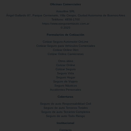
Oficinas Comerciales
Assurline SRL
Ángel Gallardo 87
, Parque Centenario,
Villa Crespo
,
Ciudad Autonoma de Buenos Aires
Teléfono:
4858-1700
https://www.asegurarmiauto.com.ar
© 2025
Formularios de Cotización
Cotizar Seguro Automotor OnLine
Cotiizar Seguro para Vehiculos Comerciales
Cotizar Online 0km
Cotizar Online Camionetas
Otros sitios
Cotizar Online
Cotizar Seguro
Seguro Vida
Seguro Hogar
Seguro de Viajero
Seguro Náuticos
Accidentes Personales
Coberturas
Seguro de auto Responsabilidad Civil
Seguro de auto Terceros Totales
Seguro de auto Terceros Completos
Seguro de auto Todo Riesgo
Institucional
Contacto