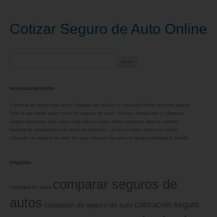
Cotizar Seguro de Auto Online
Buscar:
ENTRADAS RECIENTES
Contratar un seguro para autos: Ventajas de realizar tu cotización online de forma segura
Todo lo que debés saber sobre los seguros de autos: Precios, franquicias y coberturas
Seguro automotor: Qué cubre cada póliza y cómo evitar sorpresas ante un siniestro
Ranking de aseguradores de autos en Argentina: ¿Cuál se adapta mejor a tu perfil?
Cotizador de seguros de auto: Por qué comparar opciones te ayuda a proteger tu bolsillo
ETIQUETAS
comparar seguros de
compara en casa
autos
cotizacion seguro
cotizacion de seguro de auto