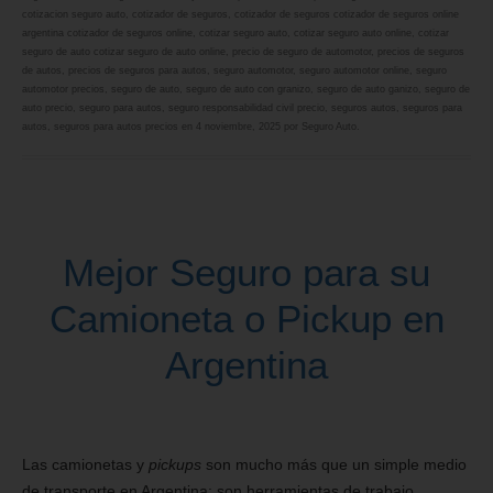
cotizacion seguro auto
,
cotizador de seguros
,
cotizador de seguros cotizador de seguros online
argentina cotizador de seguros online
,
cotizar seguro auto
,
cotizar seguro auto online
,
cotizar
seguro de auto cotizar seguro de auto online
,
precio de seguro de automotor
,
precios de seguros
de autos
,
precios de seguros para autos
,
seguro automotor
,
seguro automotor online
,
seguro
automotor precios
,
seguro de auto
,
seguro de auto con granizo
,
seguro de auto ganizo
,
seguro de
auto precio
,
seguro para autos
,
seguro responsabilidad civil precio
,
seguros autos
,
seguros para
autos
,
seguros para autos precios
en
4 noviembre, 2025
por
Seguro Auto
.
Mejor Seguro para su
Camioneta o Pickup en
Argentina
Las camionetas y
pickups
son mucho más que un simple medio
de transporte en Argentina; son herramientas de trabajo,