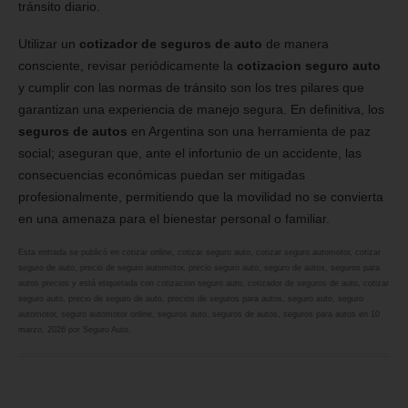
tránsito diario.
Utilizar un
cotizador de seguros de auto
de manera
consciente, revisar periódicamente la
cotizacion seguro auto
y cumplir con las normas de tránsito son los tres pilares que
garantizan una experiencia de manejo segura. En definitiva, los
seguros de autos
en Argentina son una herramienta de paz
social; aseguran que, ante el infortunio de un accidente, las
consecuencias económicas puedan ser mitigadas
profesionalmente, permitiendo que la movilidad no se convierta
en una amenaza para el bienestar personal o familiar.
Esta entrada se publicó en
cotizar online
,
cotizar seguro auto
,
cotizar seguro automotor
,
cotizar
seguro de auto
,
precio de seguro automotor
,
precio seguro auto
,
seguro de autos
,
seguros para
autos precios
y está etiquetada con
cotizacion seguro auto
,
cotizador de seguros de auto
,
cotizar
seguro auto
,
precio de seguro de auto
,
precios de seguros para autos
,
seguro auto
,
seguro
automotor
,
seguro automotor online
,
seguros auto
,
seguros de autos
,
seguros para autos
en
10
marzo, 2026
por
Seguro Auto
.