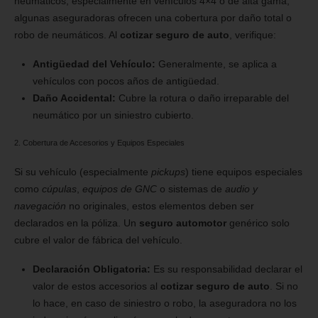
neumáticos, especialmente en vehículos 4×4 o de alta gama,
algunas aseguradoras ofrecen una cobertura por daño total o
robo de neumáticos. Al
cotizar seguro de auto
, verifique:
Antigüedad del Vehículo:
Generalmente, se aplica a
vehículos con pocos años de antigüedad.
Daño Accidental:
Cubre la rotura o daño irreparable del
neumático por un siniestro cubierto.
2. Cobertura de Accesorios y Equipos Especiales
Si su vehículo (especialmente
pickups
) tiene equipos especiales
como
cúpulas
,
equipos de GNC
o sistemas de
audio y
navegación
no originales, estos elementos deben ser
declarados en la póliza. Un
seguro automotor
genérico solo
cubre el valor de fábrica del vehículo.
Declaración Obligatoria:
Es su responsabilidad declarar el
valor de estos accesorios al
cotizar seguro de auto
. Si no
lo hace, en caso de siniestro o robo, la aseguradora no los