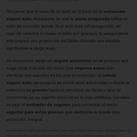
Recuerde que el valor de su auto es la base de la
cotizacion
seguro auto
. Asegúrese de que la
suma asegurada
refleje el
valor de mercado actual. Si el auto está
infraasegurado
, en
caso de siniestro (incluido el daño por granizo), la aseguradora
solo pagará una proporción del daño, dejando una pérdida
significativa a cargo suyo.
En conclusión, elegir un
seguro automotor
es un proceso que
exige mirar más allá del titular. Los
seguros autos
más
efectivos son aquellos en los que el conductor, al
cotizar
seguro auto
, se asegura de incluir esos adicionales —desde la
cobertura de
granizo
hasta el remolque sin límite— que se
convertirán en su soporte esencial en la vida cotidiana. La clave
es usar el
cotizador de seguros
para encontrar el mejor
seguros para autos precios
que realmente le brinde una
protección integral.
Esta entrada se publicó en
cotizar online
,
cotizar seguro auto
,
cotizar seguro automotor
,
precio de
seguro automotor
,
seguro automotor
y está etiquetada con
comparar seguros de autos
,