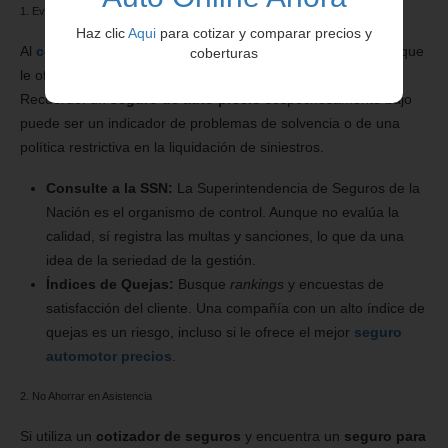
1. Evaluar el Perfil de Riesgo de la Aseguradora
Haz clic
Aqui
para cotizar y comparar precios y
Al
cotizar seguro auto online
, investigue a las compañías que
coberturas
le ofrecen los
precios de seguros para autos
más bajos.
Recuerde: un
seguro de auto precio
sospechosamente bajo
puede ser un indicador de problemas de solvencia o de una
política restrictiva en la liquidación de siniestros.
Consulte a la SSN:
La Superintendencia de Seguros de la
Nación es el organismo de control. Aunque no evalúa la
calidad, sí registra las multas y sanciones, lo que da una
idea de la seriedad de la gestión.
Índices de Quejas:
Busque
rankings
y encuestas de
satisfacción del cliente. Una compañía con un alto índice de
quejas es un riesgo, incluso si le ofrece el mejor
seguro
automotor precios
.
2. No Ahorrar en Asistencia
Si utiliza un
cotizador de seguros
y encuentra un
seguro para