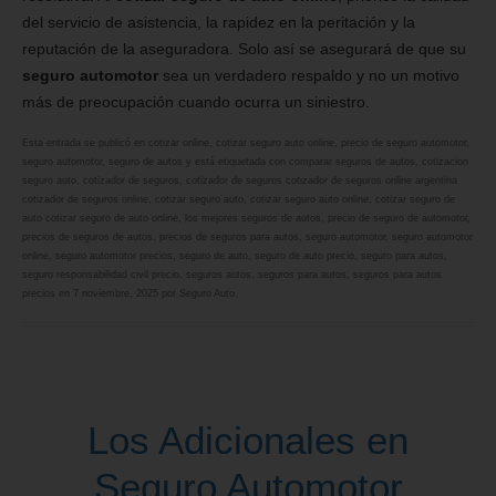
del servicio de asistencia, la rapidez en la peritación y la
reputación de la aseguradora. Solo así se asegurará de que su
seguro automotor
sea un verdadero respaldo y no un motivo
más de preocupación cuando ocurra un siniestro.
Esta entrada se publicó en
cotizar online
,
cotizar seguro auto online
,
precio de seguro automotor
,
seguro automotor
,
seguro de autos
y está etiquetada con
comparar seguros de autos
,
cotizacion
seguro auto
,
cotizador de seguros
,
cotizador de seguros cotizador de seguros online argentina
cotizador de seguros online
,
cotizar seguro auto
,
cotizar seguro auto online
,
cotizar seguro de
auto cotizar seguro de auto online
,
los mejores seguros de autos
,
precio de seguro de automotor
,
precios de seguros de autos
,
precios de seguros para autos
,
seguro automotor
,
seguro automotor
online
,
seguro automotor precios
,
seguro de auto
,
seguro de auto precio
,
seguro para autos
,
seguro responsabilidad civil precio
,
seguros autos
,
seguros para autos
,
seguros para autos
precios
en
7 noviembre, 2025
por
Seguro Auto
.
Los Adicionales en
Seguro Automotor