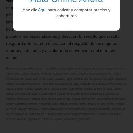
viales vigentes como la Ley 24.449 es un acto de
responsabilidad civil y financiera. Al momento de renovar tu
Haz clic
Aqui
para cotizar y comparar precios y
póliza actual o asegurar un nuevo vehículo, recordá que la
coberturas
información detallada es tu mejor herramienta para cuidar el
bolsillo. Dedicá unos minutos a ingresar tus datos en
plataformas especializadas y descubrí lo sencillo que resulta
resguardar tu marcha diaria con el respaldo de las mejores
empresas del país y al valor más conveniente del mercado
actual.
Esta entrada se publicó en
cotizar online
,
precio seguro auto
,
seguro automotor
,
seguro de autos
,
seguro para autos
,
seguros de autos
,
seguros para autos
,
seguros para autos precios
y está
etiquetada con
aseguradores de autos
,
asegurar auto
,
comparador de seguros de auto
,
cotización
online
,
cotizador de seguros
,
cotizador de seguros de auto
,
cotizador de seguros online argentina
,
cotizar seguro
,
cotizar seguro auto
,
cotizar seguro auto online
,
cotizar seguro de auto
,
cuanto
cuesta un seguro de auto
,
cuanto sale el seguro de un auto
,
precio seguro auto
,
precios de
seguros para autos
,
seguro auto
,
seguro auto online
,
seguro automotor
,
seguro automotor online
,
seguro automotor precios
,
seguro de auto
,
seguro de auto online
,
seguro de auto precio
,
seguro
de autos
,
seguro para auto
,
seguro para autos
,
seguro para uber
,
seguros automotor
,
seguros de
autos
,
seguros de autos precios
,
seguros para auto
,
seguros para autos
,
seguros para autos
precios
,
valor de seguros de autos
en
13 julio, 2026
por
Seguro Auto
.