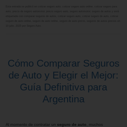
Esta entrada se publicó en
cotizar seguro auto
,
cotizar seguro auto online
,
cotizar seguro para
auto
,
precio de seguro automotor
,
precio seguro auto
,
seguro automotor
,
seguro de autos
y está
etiquetada con
comparar seguros de autos
,
cotizar seguro auto
,
cotizar seguro de auto
,
cotizar
seguro de auto online
,
seguro de auto online
,
seguro de auto precio
,
seguros de autos precios
en
10 julio, 2025
por
Seguro Auto
.
Cómo Comparar Seguros
de Auto y Elegir el Mejor:
Guía Definitiva para
Argentina
Al momento de contratar un
seguro de auto
, muchos