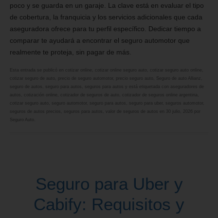
poco y se guarda en un garaje. La clave está en evaluar el tipo
de cobertura, la franquicia y los servicios adicionales que cada
aseguradora ofrece para tu perfil específico. Dedicar tiempo a
comparar te ayudará a encontrar el seguro automotor que
realmente te proteja, sin pagar de más.
Esta entrada se publicó en
cotizar online
,
cotizar online seguro auto
,
cotizar seguro auto online
,
cotizar seguro de auto
,
precio de seguro automotor
,
precio seguro auto
,
Seguro de auto Allianz
,
seguro de autos
,
seguro para autos
,
seguros para autos
y está etiquetada con
aseguradores de
autos
,
cotización online
,
cotizador de seguros de auto
,
cotizador de seguros online argentina
,
cotizar seguro auto
,
seguro automotor
,
seguro para autos
,
seguro para uber
,
seguros automotor
,
seguros de autos precios
,
seguros para autos
,
valor de seguros de autos
en
30 julio, 2026
por
Seguro Auto
.
Seguro para Uber y
Cabify: Requisitos y