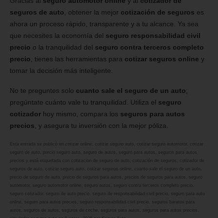
Gracias al
seguro automotor online
y al
cotizador de
seguros de auto
, obtener la mejor
cotización de seguros
es
ahora un proceso rápido, transparente y a tu alcance. Ya sea
que necesites la economía del
seguro responsabilidad civil
precio
o la tranquilidad del
seguro contra terceros completo
precio
, tienes las herramientas para
cotizar seguros online
y
tomar la decisión más inteligente.
No te preguntes solo
cuanto sale el seguro de un auto
;
pregúntate cuánto vale tu tranquilidad. Utiliza el
seguro
cotizador
hoy mismo, compara los
seguros para autos
precios
, y asegura tu inversión con la mejor póliza.
Esta entrada se publicó en
cotizar online
,
cotizar seguro auto
,
cotizar seguro automotor
,
cotizar
seguro de auto
,
precio seguro auto
,
seguro de autos
,
seguro para autos
,
seguros para autos
precios
y está etiquetada con
cotizacion de seguro de auto
,
cotización de seguros
,
cotizador de
seguros de auto
,
cotizar seguro auto
,
cotizar seguros online
,
cuanto sale el seguro de un auto
,
precio de seguro de auto
,
precio de seguros para autos
,
precios de seguros para autos
,
seguro
automotor
,
seguro automotor online
,
seguro autos
,
seguro contra terceros completo precio
,
seguro cotizador
,
seguro de auto precio
,
seguro de responsabilidad civil precio
,
seguro para auto
online
,
seguro para autos precios
,
seguro responsabilidad civil precio
,
seguros baratos para
autos
,
seguros de autos
,
seguros de coche
,
seguros para autos
,
seguros para autos precios
,