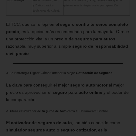
Todo Riesgo
Robo, Incendio, RC,
Vehículos nuevos (0 km), conductores que no
y Daños propios
quieren asumir ningún costo por reparación.
(colisiones de culpa).
El TCC, que se refleja en el
seguro contra terceros completo
precio
, es la opción más recomendada para la mayoría. Ofrece
una protección vital a un
precio de seguros para autos
razonable, muy superior al simple
seguro de responsabilidad
civil precio
.
3. La Estrategia Digital: Cómo Obtener la Mejor
Cotización de Seguros
La clave para conseguir el mejor
seguro automotor
al mejor
precio es aprovechar el
seguro para auto online
y el poder de
la comparación.
A. Utiliza el
Cotizador de Seguros de Auto
como tu Herramienta Central
El
cotizador de seguros de auto
, también conocido como
simulador seguros auto
o
seguro cotizador
, es la