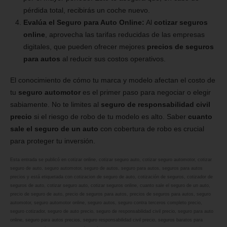
pérdida total, recibirás un coche nuevo.
Evalúa el Seguro para Auto Online:
Al
cotizar seguros
online
, aprovecha las tarifas reducidas de las empresas
digitales, que pueden ofrecer mejores
precios de seguros
para autos
al reducir sus costos operativos.
El conocimiento de cómo tu marca y modelo afectan el costo de
tu
seguro automotor
es el primer paso para negociar o elegir
sabiamente. No te limites al
seguro de responsabilidad civil
precio
si el riesgo de robo de tu modelo es alto. Saber
cuanto
sale el seguro de un auto
con cobertura de robo es crucial
para proteger tu inversión.
Esta entrada se publicó en
cotizar online
,
cotizar seguro auto
,
cotizar seguro automotor
,
cotizar
seguro de auto
,
seguro automotor
,
seguro de autos
,
seguro para autos
,
seguros para autos
precios
y está etiquetada con
cotizacion de seguro de auto
,
cotización de seguros
,
cotizador de
seguros de auto
,
cotizar seguro auto
,
cotizar seguros online
,
cuanto sale el seguro de un auto
,
precio de seguro de auto
,
precio de seguros para autos
,
precios de seguros para autos
,
seguro
automotor
,
seguro automotor online
,
seguro autos
,
seguro contra terceros completo precio
,
seguro cotizador
,
seguro de auto precio
,
seguro de responsabilidad civil precio
,
seguro para auto
online
,
seguro para autos precios
,
seguro responsabilidad civil precio
,
seguros baratos para