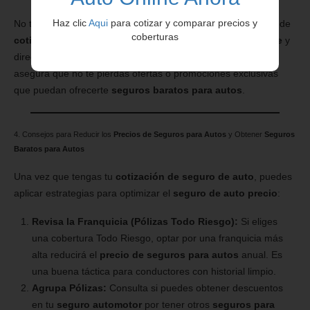
Haz clic
Aqui
para cotizar y comparar precios y
No te conformes con el primer resultado. Realiza el proceso de
coberturas
cotizar seguro auto
en diferentes
seguro para auto online
y
directamente en los sitios web de las aseguradoras. Esto
asegura que no te pierdas ofertas o promociones exclusivas
que puedan ofrecerte
seguros baratos para autos
.
4. Consejos para Reducir los
Precios de Seguros para Autos
y Obtener
Seguros
Baratos para Autos
Una vez que tengas tu
cotización de seguro de auto
, puedes
aplicar estrategias para optimizar el
seguro de auto precio
:
Revisa la Franquicia (Pólizas Todo Riesgo):
Si eliges
una cobertura Todo Riesgo, optar por una franquicia más
alta reducirá el
precio de seguros para autos
anual. Es
una buena táctica para conductores con historial limpio.
Agrupa Pólizas:
Consulta si puedes obtener descuentos
en tu
seguro automotor
por tener otros
seguros para