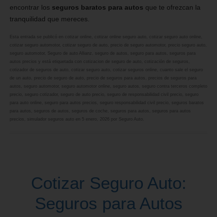
encontrar los
seguros baratos para autos
que te ofrezcan la
tranquilidad que mereces.
Esta entrada se publicó en
cotizar online
,
cotizar online seguro auto
,
cotizar seguro auto online
,
cotizar seguro automotor
,
cotizar seguro de auto
,
precio de seguro automotor
,
precio seguro auto
,
seguro automotor
,
Seguro de auto Allianz
,
seguro de autos
,
seguro para autos
,
seguros para
autos precios
y está etiquetada con
cotizacion de seguro de auto
,
cotización de seguros
,
cotizador de seguros de auto
,
cotizar seguro auto
,
cotizar seguros online
,
cuanto sale el seguro
de un auto
,
precio de seguro de auto
,
precio de seguros para autos
,
precios de seguros para
autos
,
seguro automotor
,
seguro automotor online
,
seguro autos
,
seguro contra terceros completo
precio
,
seguro cotizador
,
seguro de auto precio
,
seguro de responsabilidad civil precio
,
seguro
para auto online
,
seguro para autos precios
,
seguro responsabilidad civil precio
,
seguros baratos
para autos
,
seguros de autos
,
seguros de coche
,
seguros para autos
,
seguros para autos
precios
,
simulador seguros auto
en
5 enero, 2026
por
Seguro Auto
.
Cotizar Seguro Auto:
Seguros para Autos