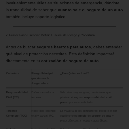
invaluablemente útiles en situaciones de emergencia, dándote
la tranquilidad de saber que
cuanto sale el seguro de un auto
también incluye soporte logístico.
2. Primer Paso Esencial: Definir Tu Nivel de Riesgo y Cobertura
Antes de buscar
seguros baratos para autos
, debes entender
qué nivel de protección necesitas. Esta definición impactará
directamente en tu
cotización de seguro de auto
.
Cobertura
Riesgo Principal
¿Para Quién es Ideal?
que Asume la
Aseguradora
Responsabilidad
Daños causados a
Vehículos muy antiguos, conductores que
Civil (RC)
terceros.
priorizan el
seguro responsabilidad civil
precio
por encima de todo.
Terceros
Robo total, Incendio
La mayoría de los conductores; ofrece el mejor
Completo (TCC)
total y parcial, RC.
equilibrio entre
precio de seguro de auto
y
protección contra riesgos catastróficos.