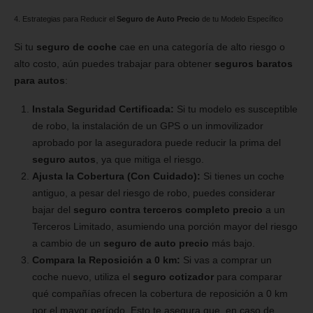
4. Estrategias para Reducir el
Seguro de Auto Precio
de tu Modelo Específico
Si tu
seguro de coche
cae en una categoría de alto riesgo o
alto costo, aún puedes trabajar para obtener
seguros baratos
para autos
:
Instala Seguridad Certificada:
Si tu modelo es susceptible
de robo, la instalación de un GPS o un inmovilizador
aprobado por la aseguradora puede reducir la prima del
seguro autos
, ya que mitiga el riesgo.
Ajusta la Cobertura (Con Cuidado):
Si tienes un coche
antiguo, a pesar del riesgo de robo, puedes considerar
bajar del
seguro contra terceros completo precio
a un
Terceros Limitado, asumiendo una porción mayor del riesgo
a cambio de un
seguro de auto precio
más bajo.
Compara la Reposición a 0 km:
Si vas a comprar un
coche nuevo, utiliza el
seguro cotizador
para comparar
qué compañías ofrecen la cobertura de reposición a 0 km
por el mayor período. Esto te asegura que, en caso de