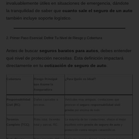
invaluablemente útiles en situaciones de emergencia, dándote
la tranquilidad de saber que
cuanto sale el seguro de un auto
también incluye soporte logístico.
2. Primer Paso Esencial: Definir Tu Nivel de Riesgo y Cobertura
Antes de buscar
seguros baratos para autos
, debes entender
qué nivel de protección necesitas. Esta definición impactará
directamente en tu
cotización de seguro de auto
.
Cobertura
Riesgo Principal
¿Para Quién es Ideal?
que Asume la
Aseguradora
Responsabilidad
Daños causados a
Vehículos muy antiguos, conductores que
Civil (RC)
terceros.
priorizan el
seguro responsabilidad civil
precio
por encima de todo.
Terceros
Robo total, Incendio
La mayoría de los conductores; ofrece el mejor
Completo (TCC)
total y parcial, RC.
equilibrio entre
precio de seguro de auto
y
protección contra riesgos catastróficos.