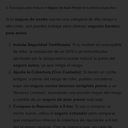
4. Estrategias para Reducir el
Seguro de Auto Precio
de tu Modelo Específico
Si tu
seguro de coche
cae en una categoría de alto riesgo o
alto costo, aún puedes trabajar para obtener
seguros baratos
para autos
:
Instala Seguridad Certificada:
Si tu modelo es susceptible
de robo, la instalación de un GPS o un inmovilizador
aprobado por la aseguradora puede reducir la prima del
seguro autos
, ya que mitiga el riesgo.
Ajusta la Cobertura (Con Cuidado):
Si tienes un coche
antiguo, a pesar del riesgo de robo, puedes considerar
bajar del
seguro contra terceros completo precio
a un
Terceros Limitado, asumiendo una porción mayor del riesgo
a cambio de un
seguro de auto precio
más bajo.
Compara la Reposición a 0 km:
Si vas a comprar un
coche nuevo, utiliza el
seguro cotizador
para comparar
qué compañías ofrecen la cobertura de reposición a 0 km
por el mayor período. Esto te asegura que, en caso de