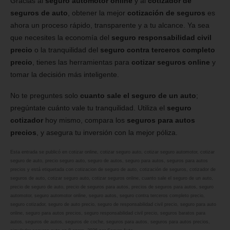
Gracias al
seguro automotor online
y al
cotizador de
seguros de auto
, obtener la mejor
cotización de seguros
es
ahora un proceso rápido, transparente y a tu alcance. Ya sea
que necesites la economía del
seguro responsabilidad civil
precio
o la tranquilidad del
seguro contra terceros completo
precio
, tienes las herramientas para
cotizar seguros online
y
tomar la decisión más inteligente.
No te preguntes solo
cuanto sale el seguro de un auto
;
pregúntate cuánto vale tu tranquilidad. Utiliza el
seguro
cotizador
hoy mismo, compara los
seguros para autos
precios
, y asegura tu inversión con la mejor póliza.
Esta entrada se publicó en
cotizar online
,
cotizar seguro auto
,
cotizar seguro automotor
,
cotizar
seguro de auto
,
precio seguro auto
,
seguro de autos
,
seguro para autos
,
seguros para autos
precios
y está etiquetada con
cotizacion de seguro de auto
,
cotización de seguros
,
cotizador de
seguros de auto
,
cotizar seguro auto
,
cotizar seguros online
,
cuanto sale el seguro de un auto
,
precio de seguro de auto
,
precio de seguros para autos
,
precios de seguros para autos
,
seguro
automotor
,
seguro automotor online
,
seguro autos
,
seguro contra terceros completo precio
,
seguro cotizador
,
seguro de auto precio
,
seguro de responsabilidad civil precio
,
seguro para auto
online
,
seguro para autos precios
,
seguro responsabilidad civil precio
,
seguros baratos para
autos
,
seguros de autos
,
seguros de coche
,
seguros para autos
,
seguros para autos precios
,