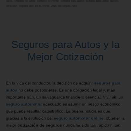
autos
,
seguros de autos
,
seguros de coche
,
seguros para autos
,
seguros para autos precios
,
simulador seguros auto
en
11 enero, 2026
por
Seguro Auto
.
Seguros para Autos y la
Mejor Cotización
En la vida del conductor, la decisión de adquirir
seguros para
autos
no debe posponerse. Es una obligación legal y, más
importante aún, un salvaguarda financiero esencial. Vivir sin un
seguro automotor
adecuado es asumir un riesgo económico
que puede resultar catastrófico. La buena noticia es que,
gracias a la evolución del
seguro automotor online
, obtener la
mejor
cotización de seguros
nunca ha sido tan rápido ni tan