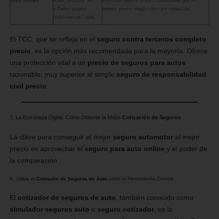
Todo Riesgo
Robo, Incendio, RC,
Vehículos nuevos (0 km), conductores que no
y Daños propios
quieren asumir ningún costo por reparación.
(colisiones de culpa).
El TCC, que se refleja en el
seguro contra terceros completo
precio
, es la opción más recomendada para la mayoría. Ofrece
una protección vital a un
precio de seguros para autos
razonable, muy superior al simple
seguro de responsabilidad
civil precio
.
3. La Estrategia Digital: Cómo Obtener la Mejor
Cotización de Seguros
La clave para conseguir el mejor
seguro automotor
al mejor
precio es aprovechar el
seguro para auto online
y el poder de
la comparación.
A. Utiliza el
Cotizador de Seguros de Auto
como tu Herramienta Central
El
cotizador de seguros de auto
, también conocido como
simulador seguros auto
o
seguro cotizador
, es la