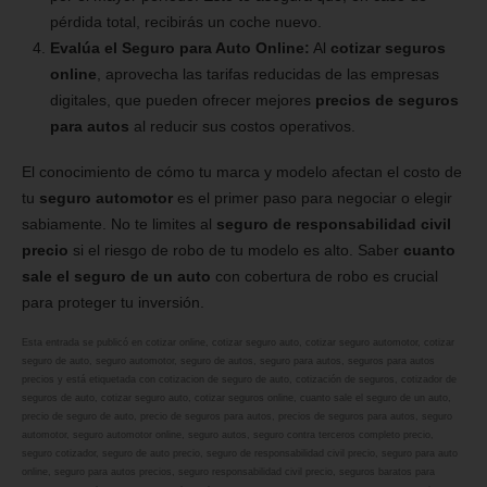
pérdida total, recibirás un coche nuevo.
Evalúa el Seguro para Auto Online:
Al
cotizar seguros
online
, aprovecha las tarifas reducidas de las empresas
digitales, que pueden ofrecer mejores
precios de seguros
para autos
al reducir sus costos operativos.
El conocimiento de cómo tu marca y modelo afectan el costo de
tu
seguro automotor
es el primer paso para negociar o elegir
sabiamente. No te limites al
seguro de responsabilidad civil
precio
si el riesgo de robo de tu modelo es alto. Saber
cuanto
sale el seguro de un auto
con cobertura de robo es crucial
para proteger tu inversión.
Esta entrada se publicó en
cotizar online
,
cotizar seguro auto
,
cotizar seguro automotor
,
cotizar
seguro de auto
,
seguro automotor
,
seguro de autos
,
seguro para autos
,
seguros para autos
precios
y está etiquetada con
cotizacion de seguro de auto
,
cotización de seguros
,
cotizador de
seguros de auto
,
cotizar seguro auto
,
cotizar seguros online
,
cuanto sale el seguro de un auto
,
precio de seguro de auto
,
precio de seguros para autos
,
precios de seguros para autos
,
seguro
automotor
,
seguro automotor online
,
seguro autos
,
seguro contra terceros completo precio
,
seguro cotizador
,
seguro de auto precio
,
seguro de responsabilidad civil precio
,
seguro para auto
online
,
seguro para autos precios
,
seguro responsabilidad civil precio
,
seguros baratos para