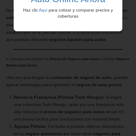
Haz clic
Aqui
para cotizar y comparar precios y
No te conformes con el primer resultado. Realiza el proceso de
coberturas
cotizar seguro auto
en diferentes
seguro para auto online
y
directamente en los sitios web de las aseguradoras. Esto
asegura que no te pierdas ofertas o promociones exclusivas
que puedan ofrecerte
seguros baratos para autos
.
4. Consejos para Reducir los
Precios de Seguros para Autos
y Obtener
Seguros
Baratos para Autos
Una vez que tengas tu
cotización de seguro de auto
, puedes
aplicar estrategias para optimizar el
seguro de auto precio
:
Revisa la Franquicia (Pólizas Todo Riesgo):
Si eliges
una cobertura Todo Riesgo, optar por una franquicia más
alta reducirá el
precio de seguros para autos
anual. Es
una buena táctica para conductores con historial limpio.
Agrupa Pólizas:
Consulta si puedes obtener descuentos
en tu
seguro automotor
por tener otros
seguros para