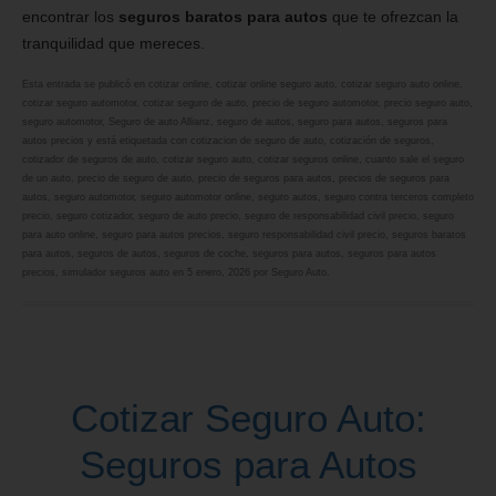
encontrar los
seguros baratos para autos
que te ofrezcan la
tranquilidad que mereces.
Esta entrada se publicó en
cotizar online
,
cotizar online seguro auto
,
cotizar seguro auto online
,
cotizar seguro automotor
,
cotizar seguro de auto
,
precio de seguro automotor
,
precio seguro auto
,
seguro automotor
,
Seguro de auto Allianz
,
seguro de autos
,
seguro para autos
,
seguros para
autos precios
y está etiquetada con
cotizacion de seguro de auto
,
cotización de seguros
,
cotizador de seguros de auto
,
cotizar seguro auto
,
cotizar seguros online
,
cuanto sale el seguro
de un auto
,
precio de seguro de auto
,
precio de seguros para autos
,
precios de seguros para
autos
,
seguro automotor
,
seguro automotor online
,
seguro autos
,
seguro contra terceros completo
precio
,
seguro cotizador
,
seguro de auto precio
,
seguro de responsabilidad civil precio
,
seguro
para auto online
,
seguro para autos precios
,
seguro responsabilidad civil precio
,
seguros baratos
para autos
,
seguros de autos
,
seguros de coche
,
seguros para autos
,
seguros para autos
precios
,
simulador seguros auto
en
5 enero, 2026
por
Seguro Auto
.
Cotizar Seguro Auto:
Seguros para Autos