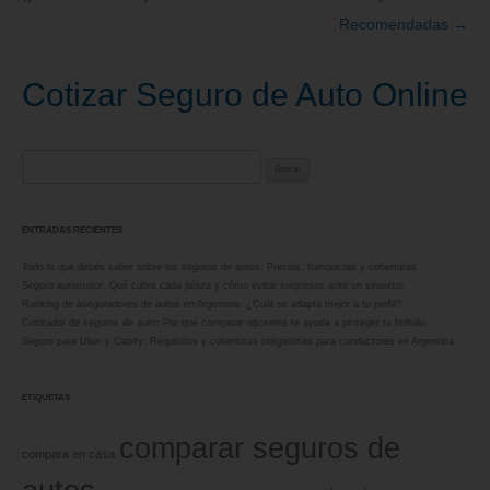
entradas
Recomendadas
→
Cotizar Seguro de Auto Online
Buscar:
ENTRADAS RECIENTES
Todo lo que debés saber sobre los seguros de autos: Precios, franquicias y coberturas
Seguro automotor: Qué cubre cada póliza y cómo evitar sorpresas ante un siniestro
Ranking de aseguradores de autos en Argentina: ¿Cuál se adapta mejor a tu perfil?
Cotizador de seguros de auto: Por qué comparar opciones te ayuda a proteger tu bolsillo
Seguro para Uber y Cabify: Requisitos y coberturas obligatorias para conductores en Argentina
ETIQUETAS
comparar seguros de
compara en casa