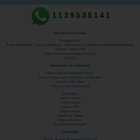
1139535141
Oficinas Comerciales
Assurline SRL
Ángel Gallardo 87
, Parque Centenario,
Villa Crespo
,
Ciudad Autonoma de Buenos Aires
Teléfono:
4858-1700
https://www.asegurarmiauto.com.ar
© 2025
Formularios de Cotización
Cotizar Seguro Automotor OnLine
Cotiizar Seguro para Vehiculos Comerciales
Cotizar Online 0km
Cotizar Online Camionetas
Otros sitios
Cotizar Online
Cotizar Seguro
Seguro Vida
Seguro Hogar
Seguro de Viajero
Seguro Náuticos
Accidentes Personales
Coberturas
Seguro de auto Responsabilidad Civil