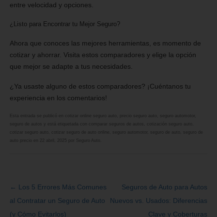
entre velocidad y opciones.
¿Listo para Encontrar tu Mejor Seguro?
Ahora que conoces las mejores herramientas, es momento de
cotizar y ahorrar. Visita estos comparadores y elige la opción
que mejor se adapte a tus necesidades.
¿Ya usaste alguno de estos comparadores? ¡Cuéntanos tu
experiencia en los comentarios!
Esta entrada se publicó en
cotizar online seguro auto
,
precio seguro auto
,
seguro automotor
,
seguro de autos
y está etiquetada con
comparar seguros de autos
,
cotización seguro auto
,
cotizar seguro auto
,
cotizar seguro de auto online
,
seguro automotor
,
seguro de auto
,
seguro de
auto precio
en
22 abril, 2025
por
Seguro Auto
.
←
Los 5 Errores Más Comunes
Seguros de Auto para Autos
Navegación
al Contratar un Seguro de Auto
Nuevos vs. Usados: Diferencias
de
(y Cómo Evitarlos)
Clave y Coberturas