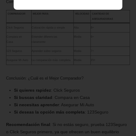
Comparativa Final: ¿Cuál Elegir?
COMPARADOR
MEJOR PARA
VELOCIDAD
CANTIDAD DE
ASEGURADORAS
Click Seguros
Cotización rápida y simple
Alta
8+
Compara en
Entender diferencias
Media
6+
Casa
claramente
123 Seguros
Aprender sobre seguros
Media
7+
Asegurar Mi Auto
La comparación más completa
Media
15+
Conclusión: ¿Cuál es el Mejor Comparador?
Si quieres rapidez
: Click Seguros
Si buscas claridad
: Compara en Casa
Si necesitas aprender
: Asegurar Mi Auto
Si deseas la opción más completa
: 123Seguro
Recomendación final
: Si no estás seguro, prueba 123Seguro
o Click Seguros primero, ya que ofrecen un buen equilibrio