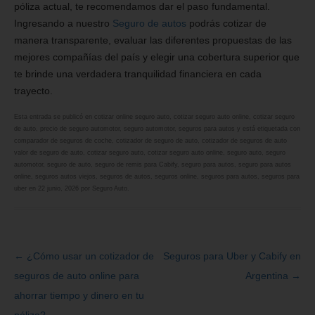
póliza actual, te recomendamos dar el paso fundamental.
Ingresando a nuestro
Seguro de autos
podrás cotizar de
manera transparente, evaluar las diferentes propuestas de las
mejores compañías del país y elegir una cobertura superior que
te brinde una verdadera tranquilidad financiera en cada
trayecto.
Esta entrada se publicó en
cotizar online seguro auto
,
cotizar seguro auto online
,
cotizar seguro
de auto
,
precio de seguro automotor
,
seguro automotor
,
seguros para autos
y está etiquetada con
comparador de seguros de coche
,
cotizador de seguro de auto
,
cotizador de seguros de auto
valor de seguro de auto
,
cotizar seguro auto
,
cotizar seguro auto online
,
seguro auto
,
seguro
automotor
,
seguro de auto
,
seguro de remis para Cabify
,
seguro para autos
,
seguro para autos
online
,
seguros autos viejos
,
seguros de autos
,
seguros online
,
seguros para autos
,
seguros para
uber
en
22 junio, 2026
por
Seguro Auto
.
←
¿Cómo usar un cotizador de
Seguros para Uber y Cabify en
Navegación
seguros de auto online para
Argentina
→
de
ahorrar tiempo y dinero en tu
entradas
póliza?