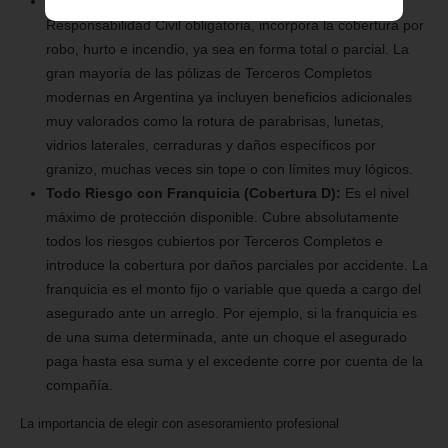
Terceros Completos (Cobertura B y C):
Además de la
Responsabilidad Civil obligatoria, incorpora la cobertura por
robo, hurto e incendio, ya sea en forma total o parcial. La
gran mayoría de las pólizas de Terceros Completos
modernas en Argentina ya incluyen beneficios adicionales
muy valorados como la rotura de parabrisas, lunetas,
vidrios laterales, cerraduras y daños específicos por
granizo, muchas veces sin tope o con límites muy lógicos.
Todo Riesgo con Franquicia (Cobertura D):
Es el nivel
máximo de protección disponible. Cubre absolutamente
todos los riesgos cubiertos por Terceros Completos e
introduce la cobertura por daños parciales por accidente. La
franquicia es el monto fijo o variable que queda a cargo del
asegurado ante un arreglo. Por ejemplo, si la franquicia es
de una suma determinada, ante un choque el asegurado
paga hasta esa suma y el excedente corre por cuenta de la
compañía.
La importancia de elegir con asesoramiento profesional