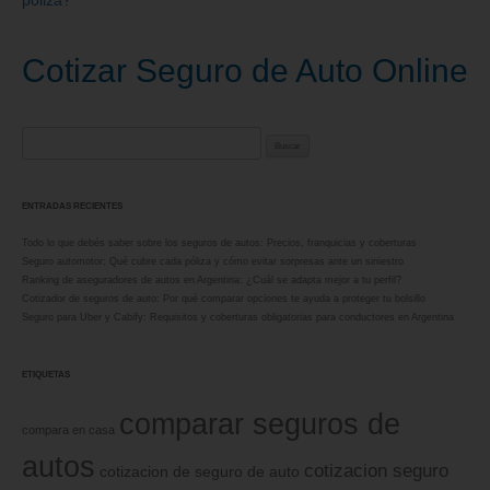
Cotizar Seguro de Auto Online
Buscar:
ENTRADAS RECIENTES
Todo lo que debés saber sobre los seguros de autos: Precios, franquicias y coberturas
Seguro automotor: Qué cubre cada póliza y cómo evitar sorpresas ante un siniestro
Ranking de aseguradores de autos en Argentina: ¿Cuál se adapta mejor a tu perfil?
Cotizador de seguros de auto: Por qué comparar opciones te ayuda a proteger tu bolsillo
Seguro para Uber y Cabify: Requisitos y coberturas obligatorias para conductores en Argentina
ETIQUETAS
comparar seguros de
compara en casa
autos
cotizacion seguro
cotizacion de seguro de auto