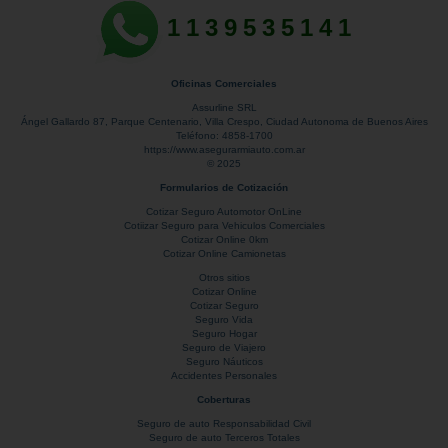
1139535141
Oficinas Comerciales
Assurline SRL
Ángel Gallardo 87
, Parque Centenario,
Villa Crespo
,
Ciudad Autonoma de Buenos Aires
Teléfono:
4858-1700
https://www.asegurarmiauto.com.ar
© 2025
Formularios de Cotización
Cotizar Seguro Automotor OnLine
Cotiizar Seguro para Vehiculos Comerciales
Cotizar Online 0km
Cotizar Online Camionetas
Otros sitios
Cotizar Online
Cotizar Seguro
Seguro Vida
Seguro Hogar
Seguro de Viajero
Seguro Náuticos
Accidentes Personales
Coberturas
Seguro de auto Responsabilidad Civil
Seguro de auto Terceros Totales