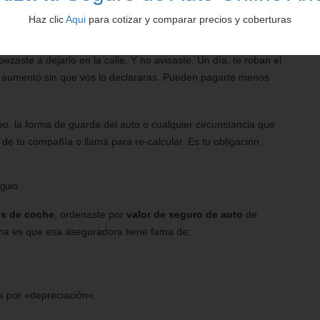
Haz clic
Aqui
para cotizar y comparar precios y coberturas
 barrio tranquilo y el auto dormía en cochera cerrada.
aste a dejarlo en la calle. Y no avisaste. Un día, te roban el
o aumentó sin que vos lo declararas. Pueden pagarte menos
eo, la forma de guarda del auto o cualquier circunstancia que
de tu compañía o llamá para re-calcular. Es tu obligación
eguro
s de coche
, ordenaste por
valor de seguro de auto
de
ma es que esa aseguradora tiene fama de:
s por «depreciación».