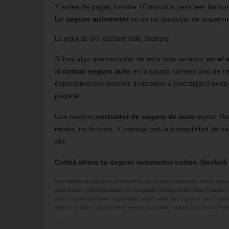
Y antes de pagar, tomate 10 minutos para leer las co
Un
seguro automotor
no es un producto de supermer
La regla de oro: declarar todo, siempre
Si hay algo que recordar de esta nota es esto:
en el 
al
cotizar seguro auto
es la causa número uno de re
departamentos enteros dedicados a investigar fraudes
pagarte.
Usá nuestro
cotizador de seguro de auto
digital. 
reales, no ficticios. Y manejá con la tranquilidad de s
ahí.
Cotizá ahora tu seguro automotor online. Declará 
Esta entrada se publicó en
cotizar online
,
cotizar seguro automotor
,
cotizar segur
autos precios
y está etiquetada con
comparador de seguros de coche
,
cotizador 
cotizar seguro auto online
,
seguro auto
,
seguro automotor
,
seguro de auto
,
seguro
seguros de autos
,
seguros online
,
seguros para autos
,
seguros para uber
en
9 jul