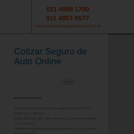
011 4858 1700
011 4857-5577
cotizaciones@asegurarmiauto.com.ar
Cotizar Seguro de
Auto Online
Buscar:
ENTRADAS RECIENTES
Todo lo que debés saber sobre los seguros de autos: Precios,
franquicias y coberturas
Seguro automotor: Qué cubre cada póliza y cómo evitar sorpresas
ante un siniestro
Ranking de aseguradores de autos en Argentina: ¿Cuál se adapta
mejor a tu perfil?