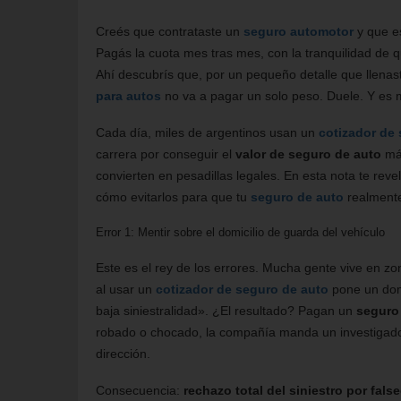
Creés que contrataste un
seguro automotor
y que e
Pagás la cuota mes tras mes, con la tranquilidad de 
Ahí descubrís que, por un pequeño detalle que llenas
para autos
no va a pagar un solo peso. Duele. Y es
Cada día, miles de argentinos usan un
cotizador de
carrera por conseguir el
valor de seguro de auto
más
convierten en pesadillas legales. En esta nota te reve
cómo evitarlos para que tu
seguro de auto
realmente
Error 1: Mentir sobre el domicilio de guarda del vehículo
Este es el rey de los errores. Mucha gente vive en zo
al usar un
cotizador de seguro de auto
pone un domi
baja siniestralidad». ¿El resultado? Pagan un
seguro
robado o chocado, la compañía manda un investigado
dirección.
Consecuencia:
rechazo total del siniestro por fals