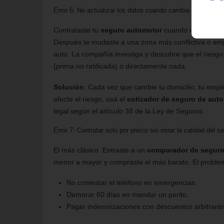
Error 6: No actualizar los datos cuando cambia el riesgo
Contrataste tu
seguro automotor
cuando vivías en un
Después te mudaste a una zona más conflictiva o empez
auto. La compañía investiga y descubre que el riesg
(prima no ratificada) o directamente nada.
Solución
: Cada vez que cambie tu domicilio, tu empl
afecte el riesgo, usá el
cotizador de seguro de auto
legal según el artículo 38 de la Ley de Seguros.
Error 7: Contratar solo por precio sin mirar la calidad del s
El más clásico. Entraste a un
comparador de seguro
menor a mayor y compraste el más barato. El proble
No contestar el teléfono en emergencias.
Demorar 60 días en mandar un perito.
Pagar indemnizaciones con descuentos arbitrario