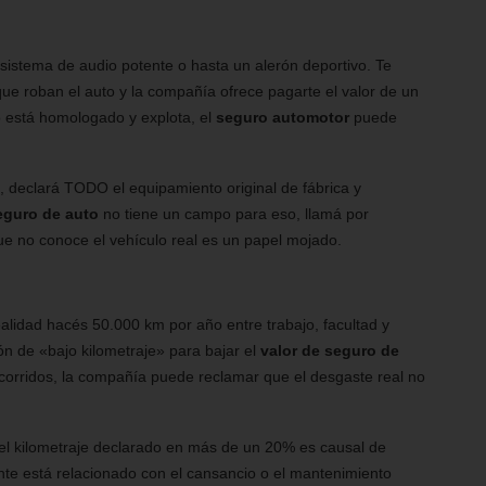
 sistema de audio potente o hasta un alerón deportivo. Te
que roban el auto y la compañía ofrece pagarte el valor de un
o está homologado y explota, el
seguro automotor
puede
, declará TODO el equipamiento original de fábrica y
eguro de auto
no tiene un campo para eso, llamá por
e no conoce el vehículo real es un papel mojado.
alidad hacés 50.000 km por año entre trabajo, facultad y
ón de «bajo kilometraje» para bajar el
valor de seguro de
corridos, la compañía puede reclamar que el desgaste real no
 el kilometraje declarado en más de un 20% es causal de
dente está relacionado con el cansancio o el mantenimiento