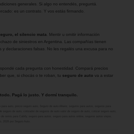
ndiciones generales. Si algo no entendés, preguntá.
cado: es un contrato. Y vos estás firmando.
seguro, el silencio mata
. Mentir u omitir información
chazo de siniestros en Argentina. Las compañías tienen
 y declaraciones falsas. No les regalés una excusa para no
Respondé cada pregunta con honestidad. Compará precios
aber que, si chocás o te roban, tu
seguro de auto
va a estar
todo. Pagá lo justo. Y dormí tranquilo.
o para auto
,
precio seguro auto
,
Seguro de auto Allianz
,
seguros para autos
,
seguros para
de seguro de auto
,
cotizador de seguros de auto valor de seguro de auto
,
cotizar seguro auto
,
 de remis para Cabify
,
seguro para autos
,
seguro para autos online
,
seguros autos viejos
,
io, 2026
por
Seguro Auto
.