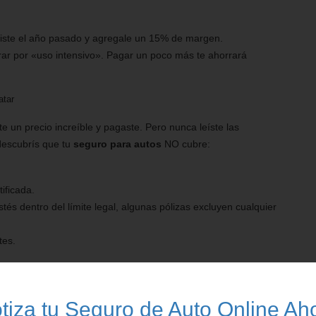
iciste el año pasado y agregale un 15% de margen.
ltrar por «uso intensivo». Pagar un poco más te ahorrará
atar
te un precio increíble y pagaste. Pero nunca leíste las
descubrís que tu
seguro para autos
NO cubre:
ificada.
és dentro del límite legal, algunas pólizas excluyen cualquier
tes.
í las condiciones generales antes de pagar. Buscá palabras
 de seguro de auto
es sospechosamente bajo, seguro tiene
tiza tu Seguro de Auto Online Ah