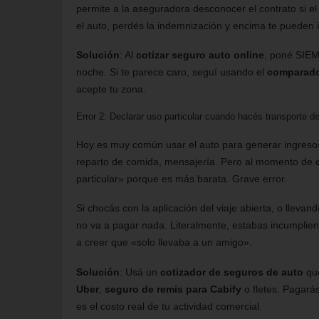
permite a la aseguradora desconocer el contrato si el
el auto, perdés la indemnización y encima te pueden i
Solución
: Al
cotizar seguro auto online
, poné SIEM
noche. Si te parece caro, seguí usando el
comparado
acepte tu zona.
Error 2: Declarar uso particular cuando hacés transporte d
Hoy es muy común usar el auto para generar ingreso
reparto de comida, mensajería. Pero al momento de
particular» porque es más barata. Grave error.
Si chocás con la aplicación del viaje abierta, o llevan
no va a pagar nada. Literalmente, estabas incumpliendo
a creer que «solo llevaba a un amigo».
Solución
: Usá un
cotizador de seguros de auto
que
Uber
,
seguro de remis para Cabify
o fletes. Pagarás
es el costo real de tu actividad comercial.