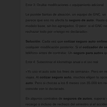
Error 3: Ocultar modificaciones o equipamiento adicional
Le pusiste llantas de aleación, un equipo de GNC, un
parece que eso no afecta tu
seguro de auto
. Hasta 
modelo base, sin los agregados. O peor: si el GNC n
rechazar todo por «riesgo no declarado».
Solución
: Cada vez que
cotizar seguro auto online
cualquier modificación posterior. Si el
cotizador de s
teléfono antes de contratar. Un
seguro para autos
qu
Error 4: Subestimar el kilometraje anual o el uso real
«Yo uso el auto solo los fines de semana». Pero en re
viajes. Al
cotizar seguro auto
, muchos eligen la opci
auto
. Pero si chocás a los 8 meses con 35.000 km re
coincide con lo declarado.
En algunos contratos de
seguros de autos
, superar
recargo o incluso de rechazo del siniestro si el acci