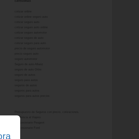
CATEGORÍAS
cotizar online
cotizar online seguro auto
cotizar seguro auto
cotizar seguro auto online
cotizar seguro automotor
cotizar seguro de auto
cotizar seguro para auto
precio de seguro automotor
precio seguro auto
seguro automotor
Seguro de auto Allianz
seguro de auto Orbis
seguro de autos
seguro para autos
seguros de autos
seguros para autos
seguros para autos precios
Presupuesto de Seguros con precio, cotizaciones.
Asistencia al Viajero
Concesionario Peugeot
Concesionario Ford
ora