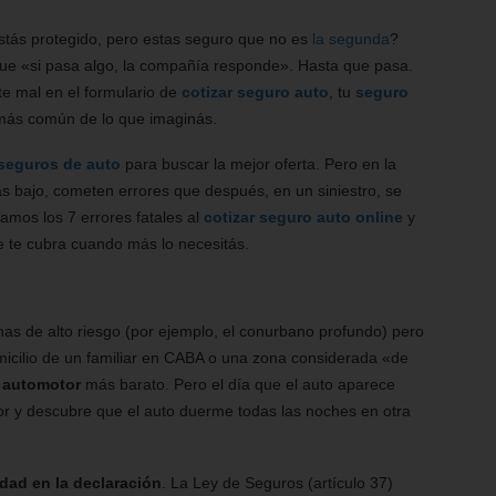
stás protegido, pero estas seguro que no es
la segunda
?
que «si pasa algo, la compañía responde». Hasta que pasa.
te mal en el formulario de
cotizar seguro auto
, tu
seguro
 más común de lo que imaginás.
 seguros de auto
para buscar la mejor oferta. Pero en la
 bajo, cometen errores que después, en un siniestro, se
lamos los 7 errores fatales al
cotizar seguro auto online
y
 te cubra cuando más lo necesitás.
nas de alto riesgo (por ejemplo, el conurbano profundo) pero
cilio de un familiar en CABA o una zona considerada «de
 automotor
más barato. Pero el día que el auto aparece
r y descubre que el auto duerme todas las noches en otra
edad en la declaración
. La Ley de Seguros (artículo 37)