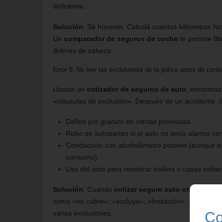
deficiente.
Solución
: Sé honesto. Calculá cuántos kilómetros h
Un
comparador de seguros de coche
te permite fi
dolores de cabeza.
Error 5: No leer las exclusiones de la póliza antes de contr
Usaste un
cotizador de seguros de auto
, encontras
«cláusulas de exclusión». Después de un accidente, 
Daños por granizo en ciertas provincias.
Robo de autopartes si el auto no tenía alarma cert
Conducción con alcoholímetro positivo (aunque est
consumo).
Uso del auto para remolcar trailers o casas rodan
Solución
: Cuando
cotizar seguro auto online
, ped
como «no cubre», «excluye», «limitación». Si el
valor
Co
varias exclusiones.