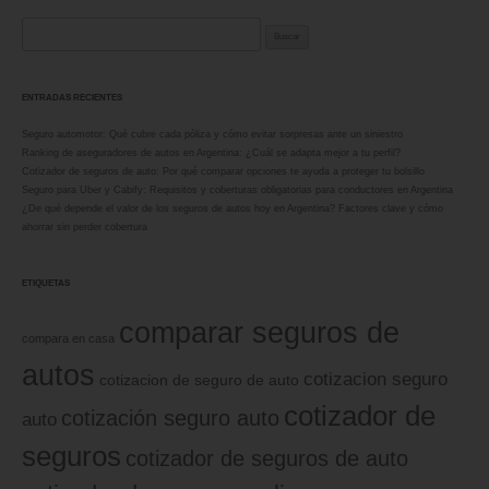
Buscar:
ENTRADAS RECIENTES
Seguro automotor: Qué cubre cada póliza y cómo evitar sorpresas ante un siniestro
Ranking de aseguradores de autos en Argentina: ¿Cuál se adapta mejor a tu perfil?
Cotizador de seguros de auto: Por qué comparar opciones te ayuda a proteger tu bolsillo
Seguro para Uber y Cabify: Requisitos y coberturas obligatorias para conductores en Argentina
¿De qué depende el valor de los seguros de autos hoy en Argentina? Factores clave y cómo
ahorrar sin perder cobertura
ETIQUETAS
comparar seguros de
compara en casa
autos
cotizacion seguro
cotizacion de seguro de auto
cotizador de
cotización seguro auto
auto
seguros
cotizador de seguros de auto