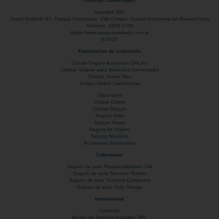
Oficinas Comerciales
Assurline SRL
Ángel Gallardo 87
, Parque Centenario,
Villa Crespo
,
Ciudad Autonoma de Buenos Aires
Teléfono:
4858-1700
https://www.asegurarmiauto.com.ar
© 2025
Formularios de Cotización
Cotizar Seguro Automotor OnLine
Cotiizar Seguro para Vehiculos Comerciales
Cotizar Online 0km
Cotizar Online Camionetas
Otros sitios
Cotizar Online
Cotizar Seguro
Seguro Vida
Seguro Hogar
Seguro de Viajero
Seguro Náuticos
Accidentes Personales
Coberturas
Seguro de auto Responsabilidad Civil
Seguro de auto Terceros Totales
Seguro de auto Terceros Completos
Seguro de auto Todo Riesgo
Institucional
Contacto
Broker de Seguros Assurline SRL