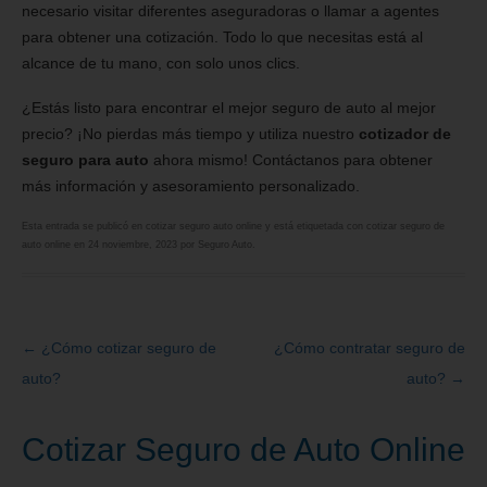
necesario visitar diferentes aseguradoras o llamar a agentes
para obtener una cotización. Todo lo que necesitas está al
alcance de tu mano, con solo unos clics.
¿Estás listo para encontrar el mejor seguro de auto al mejor
precio? ¡No pierdas más tiempo y utiliza nuestro
cotizador de
seguro para auto
ahora mismo! Contáctanos para obtener
más información y asesoramiento personalizado.
Esta entrada se publicó en
cotizar seguro auto online
y está etiquetada con
cotizar seguro de
auto online
en
24 noviembre, 2023
por
Seguro Auto
.
←
¿Cómo cotizar seguro de
¿Cómo contratar seguro de
Navegación
auto?
auto?
→
de
entradas
Cotizar Seguro de Auto Online