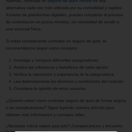
Además, contratar un
seguro de auto online
es una
alternativa cada vez más utilizada por su comodidad y rapidez.
A través de plataformas digitales, puedes completar el proceso
de contratación en pocos minutos, sin necesidad de acudir a
una sucursal física.
Si estás considerando contratar un seguro de auto, te
recomendamos seguir estos consejos:
Investiga y compara diferentes aseguradoras.
Analiza las coberturas y beneficios de cada opción.
Verifica la reputación y experiencia de la aseguradora.
Lee detenidamente los términos y condiciones del contrato.
Considera la opinión de otros usuarios.
¿Quieres saber cómo contratar seguro de auto de forma segura
y sin complicaciones? Sigue leyendo nuestro artículo para
obtener más información y consejos útiles.
¿Necesitas cotizar seguro para auto? ¡Compara precios y encuentra
la mejor opción en casa!