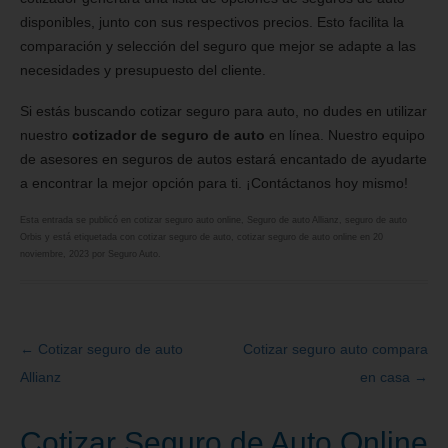
disponibles, junto con sus respectivos precios. Esto facilita la
comparación y selección del seguro que mejor se adapte a las
necesidades y presupuesto del cliente.
Si estás buscando cotizar seguro para auto, no dudes en utilizar
nuestro
cotizador de seguro de auto
en línea. Nuestro equipo
de asesores en seguros de autos estará encantado de ayudarte
a encontrar la mejor opción para ti. ¡Contáctanos hoy mismo!
Esta entrada se publicó en
cotizar seguro auto online
,
Seguro de auto Allianz
,
seguro de auto
Orbis
y está etiquetada con
cotizar seguro de auto
,
cotizar seguro de auto online
en
20
noviembre, 2023
por
Seguro Auto
.
←
Cotizar seguro de auto
Cotizar seguro auto compara
Navegación
Allianz
en casa
→
de
entradas
Cotizar Seguro de Auto Online