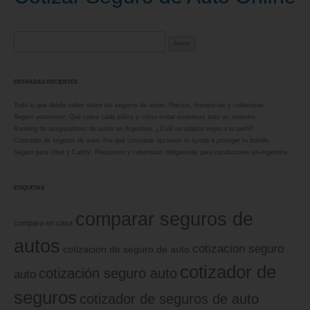
Buscar:
ENTRADAS RECIENTES
Todo lo que debés saber sobre los seguros de autos: Precios, franquicias y coberturas
Seguro automotor: Qué cubre cada póliza y cómo evitar sorpresas ante un siniestro
Ranking de aseguradores de autos en Argentina: ¿Cuál se adapta mejor a tu perfil?
Cotizador de seguros de auto: Por qué comparar opciones te ayuda a proteger tu bolsillo
Seguro para Uber y Cabify: Requisitos y coberturas obligatorias para conductores en Argentina
ETIQUETAS
comparar seguros de
compara en casa
autos
cotizacion seguro
cotizacion de seguro de auto
cotizador de
cotización seguro auto
auto
seguros
cotizador de seguros de auto