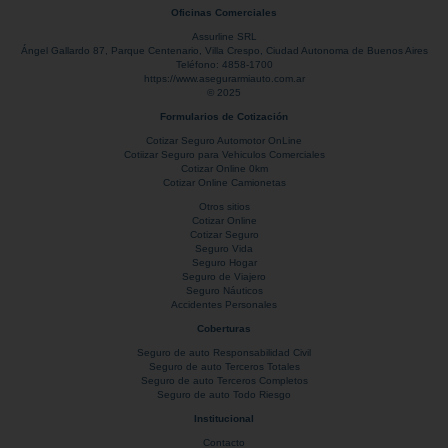
Oficinas Comerciales
Assurline SRL
Ángel Gallardo 87
, Parque Centenario,
Villa Crespo
,
Ciudad Autonoma de Buenos Aires
Teléfono:
4858-1700
https://www.asegurarmiauto.com.ar
© 2025
Formularios de Cotización
Cotizar Seguro Automotor OnLine
Cotiizar Seguro para Vehiculos Comerciales
Cotizar Online 0km
Cotizar Online Camionetas
Otros sitios
Cotizar Online
Cotizar Seguro
Seguro Vida
Seguro Hogar
Seguro de Viajero
Seguro Náuticos
Accidentes Personales
Coberturas
Seguro de auto Responsabilidad Civil
Seguro de auto Terceros Totales
Seguro de auto Terceros Completos
Seguro de auto Todo Riesgo
Institucional
Contacto