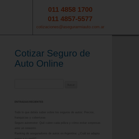
011 4858 1700
011 4857-5577
cotizaciones@asegurarmiauto.com.ar
Cotizar Seguro de
Auto Online
Buscar:
ENTRADAS RECIENTES
Todo lo que debés saber sobre los seguros de autos: Precios,
franquicias y coberturas
Seguro automotor: Qué cubre cada póliza y cómo evitar sorpresas
ante un siniestro
Ranking de aseguradores de autos en Argentina: ¿Cuál se adapta
mejor a tu perfil?