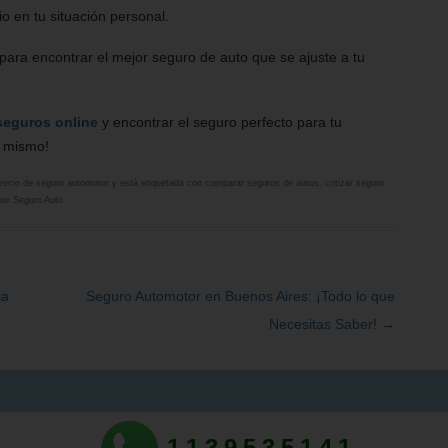
io en tu situación personal.
para encontrar el mejor seguro de auto que se ajuste a tu
seguros online
y encontrar el seguro perfecto para tu
y mismo!
recio de seguro automotor
y está etiquetada con
comparar seguros de autos
,
cotizar seguro
por
Seguro Auto
.
la
Seguro Automotor en Buenos Aires: ¡Todo lo que
Necesitas Saber!
→
1139535141