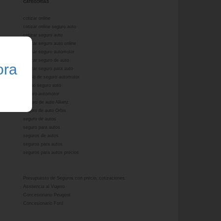
CATEGORÍAS
cotizar online
cotizar online seguro auto
cotizar seguro auto
cotizar seguro auto online
cotizar seguro automotor
cotizar seguro de auto
ora
cotizar seguro para auto
precio de seguro automotor
precio seguro auto
seguro automotor
Seguro de auto Allianz
seguro de auto Orbis
seguro de autos
seguro para autos
seguros de autos
seguros para autos
seguros para autos precios
Presupuesto de Seguros con precio, cotizaciones.
Asistencia al Viajero
Concesionario Peugeot
Concesionario Ford