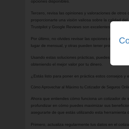
opciones disponibles.
Tercero, revisa las opiniones y valoraciones de otros
proporcionarte una visión valiosa sobre la calidad del
Trustpilot y Google Reviews son excelentes lugares p
Co
Por último, no olvides revisar las opciones de pago.
lugar de mensual, y otras pueden tener programas de 
Usando estas soluciones prácticas, puedes estar seg
obteniendo el mejor valor por tu dinero.
¿Estás listo para poner en práctica estos consejos y e
Cómo Aprovechar al Máximo tu Cotizador de Seguros Onli
Ahora que entiendes cómo funciona un cotizador de s
profundizar en cómo puedes maximizar sus beneficio
asegurarte de que estás utilizando esta herramienta 
Primero, actualiza regularmente tus datos en el coti