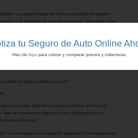
 clientes. Las experiencias de otros consumidores pueden
 servicio y la fiabilidad de una aseguradora. Sitios web como
ara encontrar estas opiniones.
tiza tu Seguro de Auto Online Ah
 Algunas aseguradoras ofrecen descuentos por pago anual en
fidelidad que te permiten ahorrar más a largo plazo.
Haz clic
Aqui
para cotizar y comparar precios y coberturas
uro de que estás tomando una decisión informada y
ncontrar el seguro perfecto para ti?
ne
eguros y tienes algunos consejos prácticos, es hora de
s. Aquí te mostramos algunos pasos adicionales para
de manera efectiva.
zador. Los cambios en tu situación personal, como mudanzas,