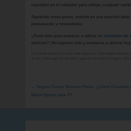
requisitos en el cotizador para reflejar cualquier camb
Siguiendo estos pasos, estarás en una posición ideal 
presupuesto y necesidades.
¿Estás listo para empezar a utilizar un
cotizador de 
vehículo? ¡No esperes más y comienza a ahorrar ho
Esta entrada se publicó en
cotizar online seguro auto
,
cotizar seguro automotor
,
p
de auto
,
cotizar seguro de auto online
,
seguro de auto online
en
23 agosto, 2024
←
Seguro Contra Terceros Precio: ¿Cómo Encontrar 
Navegación
Mejor Opción para Ti?
de
entradas