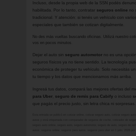
Incluso, desde la propia web de la SSN podés denunci
habilitada. Por lo tanto, contratar
seguros online
no s
tradicional. Y atención: si tenés un vehículo con vari
especiales que también se cotizan digitalmente.
No des más vueltas buscando oficinas. Utilizá nuestro cotiz
vos en pocos minutos.
Dejar el auto sin
seguro automotor
no es una opción
seguros físicos ya no tiene sentido. La tecnología pu
económica de proteger tu vehículo. Solo necesitás u
tu tiempo y los datos que mencionamos más arriba.
Ingresá tus datos, compará las mejores ofertas del 
para Uber
,
seguro de remis para Cabify
o incluso
s
que pagás el precio justo, sin letra chica ni sorpresas. 
Esta entrada se publicó en
cotizar online
,
cotizar seguro auto
,
cotizar seguro auto
autos
y está etiquetada con
comparador de seguros de coche
,
cotizador de segu
seguro auto online
,
seguro auto
,
seguro automotor
,
seguro de auto
,
seguro de rem
autos
,
seguros online
,
seguros para autos
,
seguros para uber
en
1 julio, 2026
por