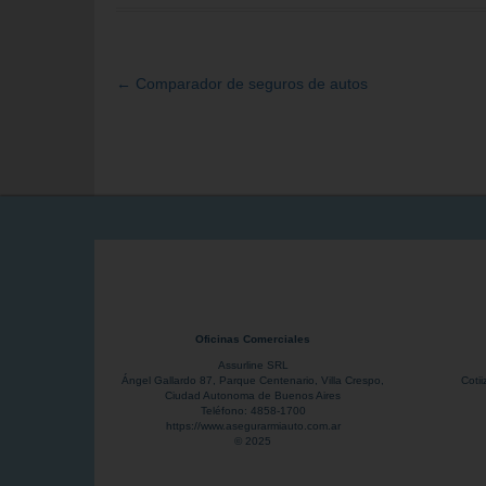
←
Comparador de seguros de autos
Navegación
de
entradas
Oficinas Comerciales
Assurline SRL
Ángel Gallardo 87
, Parque Centenario,
Villa Crespo
,
Coti
Ciudad Autonoma de Buenos Aires
Teléfono:
4858-1700
https://www.asegurarmiauto.com.ar
© 2025