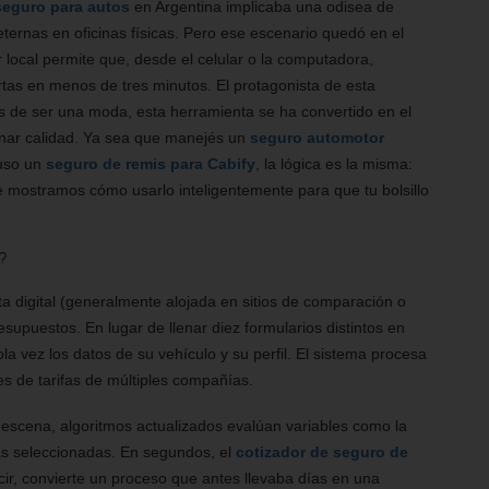
seguro para autos
en Argentina implicaba una odisea de
eternas en oficinas físicas. Pero ese escenario quedó en el
 local permite que, desde el celular o la computadora,
tas en menos de tres minutos. El protagonista de esta
os de ser una moda, esta herramienta se ha convertido en el
gnar calidad. Ya sea que manejés un
seguro automotor
luso un
seguro de remis para Cabify
, la lógica es la misma:
te mostramos cómo usarlo inteligentemente para que tu bolsillo
?
 digital (generalmente alojada en sitios de comparación o
upuestos. En lugar de llenar diez formularios distintos en
la vez los datos de su vehículo y su perfil. El sistema procesa
es de tarifas de múltiples compañías.
 escena, algoritmos actualizados evalúan variables como la
ras seleccionadas. En segundos, el
cotizador de seguro de
ir, convierte un proceso que antes llevaba días en una