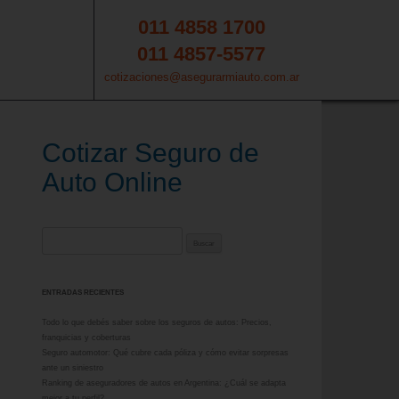
011 4858 1700
011 4857-5577
cotizaciones@asegurarmiauto.com.ar
Cotizar Seguro de
Auto Online
Buscar:
ENTRADAS RECIENTES
Todo lo que debés saber sobre los seguros de autos: Precios,
franquicias y coberturas
Seguro automotor: Qué cubre cada póliza y cómo evitar sorpresas
ante un siniestro
Ranking de aseguradores de autos en Argentina: ¿Cuál se adapta
mejor a tu perfil?