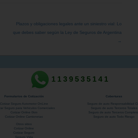
Plazos y obligaciones legales ante un siniestro vial: Lo
que debes saber según la Ley de Seguros de Argentina
→
1139535141
Formularios de Cotización
Coberturas
Cotizar Seguro Automotor OnLine
Seguro de auto Responsabilidad Civ
izar Seguro para Vehiculos Comerciales
Seguro de auto Terceros Totales
Cotizar Online 0km
Seguro de auto Terceros Complet
Cotizar Online Camionetas
Seguro de auto Todo Riesgo
Otros sitios
Cotizar Online
Cotizar Seguro
Seguro Vida