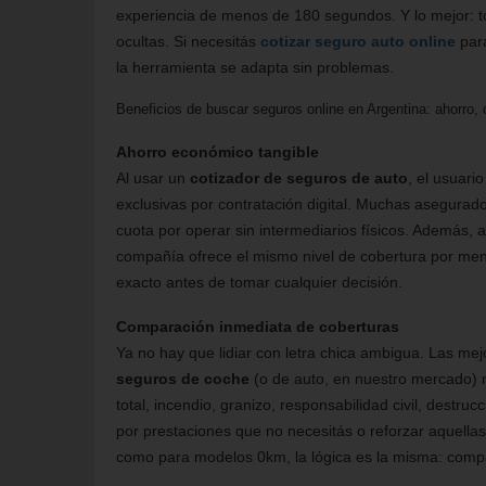
experiencia de menos de 180 segundos. Y lo mejor: to
ocultas. Si necesitás
cotizar seguro auto online
para
la herramienta se adapta sin problemas.
Beneficios de buscar seguros online en Argentina: ahorro
Ahorro económico tangible
Al usar un
cotizador de seguros de auto
, el usuar
exclusivas por contratación digital. Muchas asegurad
cuota por operar sin intermediarios físicos. Además, 
compañía ofrece el mismo nivel de cobertura por me
exacto antes de tomar cualquier decisión.
Comparación inmediata de coberturas
Ya no hay que lidiar con letra chica ambigua. Las m
seguros de coche
(o de auto, en nuestro mercado) 
total, incendio, granizo, responsabilidad civil, destruc
por prestaciones que no necesitás o reforzar aquellas
como para modelos 0km, la lógica es la misma: compa