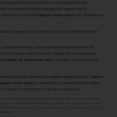
ar irregularidades y consultar si una compañía está
ólo es cómodo y rápido, sino igual de seguro que el
os años encima, existen
seguros autos viejos
con condiciones
ador de seguro de auto digital y descubrí la cobertura ideal para
, pero perder horas y dinero recorriendo productores de
so en tus manos una forma más inteligente, transparente y
n
cotizador de seguros de auto
confiable, cinco minutos de
mercado argentino (ya sea para
seguro auto
particular,
seguro
eguros autos viejos
) y manejá con la tranquilidad de saber
Tu bolsillo (y tu futuro yo) te lo van a agradecer.
 online
,
precio de seguro automotor
,
Seguro de auto Allianz
,
seguro para autos
,
seguros de
ro de auto
,
cotizador de seguros de auto valor de seguro de auto
,
cotizar seguro auto
,
cotizar
is para Cabify
,
seguro para autos
,
seguro para autos online
,
seguros autos viejos
,
seguros de
Seguro Auto
.