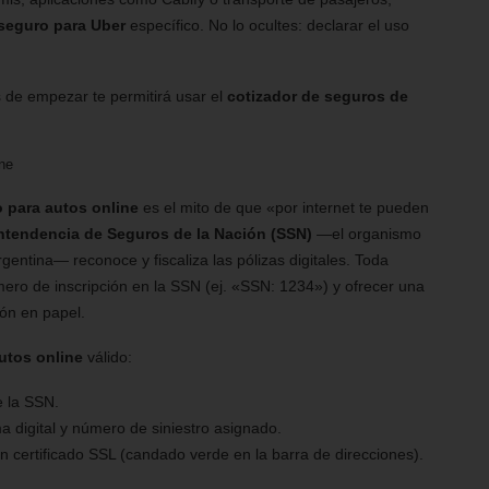
seguro para Uber
específico. No lo ocultes: declarar el uso
 de empezar te permitirá usar el
cotizador de seguros de
ine
 para autos online
es el mito de que «por internet te pueden
ntendencia de Seguros de la Nación (SSN)
—el organismo
gentina— reconoce y fiscaliza las pólizas digitales. Toda
ro de inscripción en la SSN (ej. «SSN: 1234») y ofrecer una
ión en papel.
utos online
válido:
e la SSN.
a digital y número de siniestro asignado.
 certificado SSL (candado verde en la barra de direcciones).