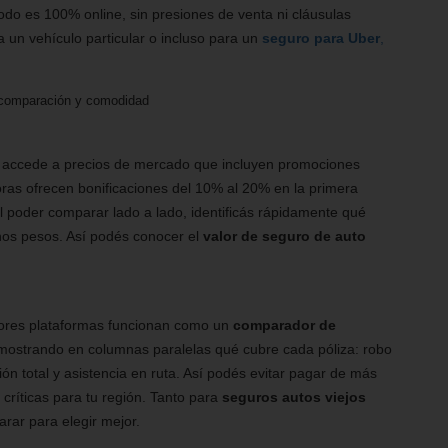
do es 100% online, sin presiones de venta ni cláusulas
 un vehículo particular o incluso para un
seguro para Uber
,
, comparación y comodidad
io accede a precios de mercado que incluyen promociones
oras ofrecen bonificaciones del 10% al 20% en la primera
al poder comparar lado a lado, identificás rápidamente qué
nos pesos. Así podés conocer el
valor de seguro de auto
ejores plataformas funcionan como un
comparador de
mostrando en columnas paralelas qué cubre cada póliza: robo
ción total y asistencia en ruta. Así podés evitar pagar de más
 críticas para tu región. Tanto para
seguros autos viejos
rar para elegir mejor.