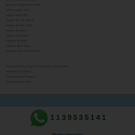
precio de seguro automotor
precio seguro auto
seguro automotor
Seguro de auto Allianz
seguro de auto Orbis
seguro de autos
seguro para autos
seguros de autos
seguros para autos
seguros para autos precios
Presupuesto de Seguros con precio, cotizaciones.
Asistencia al Viajero
Concesionario Peugeot
Concesionario Ford
1139535141
Oficinas Comerciales