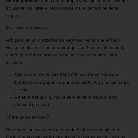
daños parciales
que sufra tu propio vehículo en un accidente,
incluso si vos fuiste el responsable o si el tercero no tiene
seguro.
El concepto de la Franquicia
Al buscar en un
cotizador de seguros
, verás que el Todo
Riesgo suele venir con una «franquicia». Este es el monto de
dinero que el asegurado asume por su cuenta ante cada
siniestro.
Si la reparación cuesta $500.000 y tu franquicia es de
$100.000, vos pagás los primeros $100.000 y la compañía
el resto.
A menor franquicia, mayor será el
valor seguro auto
mensual (la cuota).
¿Para quién es ideal?
Para autos nuevos o con menos de 5 años de antigüedad.
Dado que el costo de los repuestos originales es muy alto, el