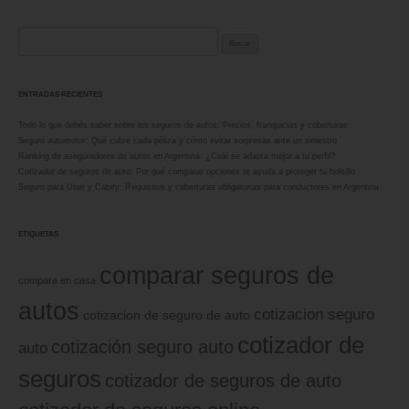
Buscar:
ENTRADAS RECIENTES
Todo lo que debés saber sobre los seguros de autos: Precios, franquicias y coberturas
Seguro automotor: Qué cubre cada póliza y cómo evitar sorpresas ante un siniestro
Ranking de aseguradores de autos en Argentina: ¿Cuál se adapta mejor a tu perfil?
Cotizador de seguros de auto: Por qué comparar opciones te ayuda a proteger tu bolsillo
Seguro para Uber y Cabify: Requisitos y coberturas obligatorias para conductores en Argentina
ETIQUETAS
comparar seguros de
compara en casa
autos
cotizacion seguro
cotizacion de seguro de auto
cotizador de
cotización seguro auto
auto
seguros
cotizador de seguros de auto