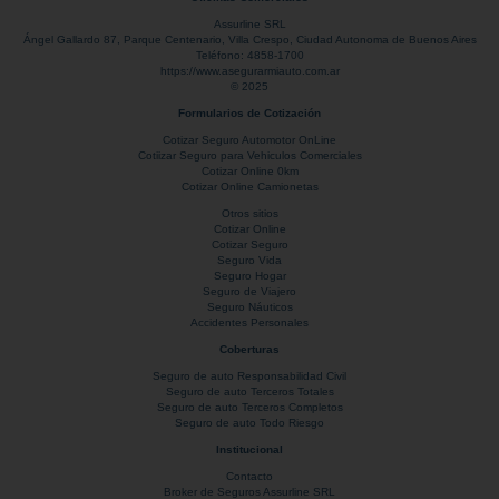
Assurline SRL
Ángel Gallardo 87
, Parque Centenario,
Villa Crespo
,
Ciudad Autonoma de Buenos Aires
Teléfono:
4858-1700
https://www.asegurarmiauto.com.ar
© 2025
Formularios de Cotización
Cotizar Seguro Automotor OnLine
Cotiizar Seguro para Vehiculos Comerciales
Cotizar Online 0km
Cotizar Online Camionetas
Otros sitios
Cotizar Online
Cotizar Seguro
Seguro Vida
Seguro Hogar
Seguro de Viajero
Seguro Náuticos
Accidentes Personales
Coberturas
Seguro de auto Responsabilidad Civil
Seguro de auto Terceros Totales
Seguro de auto Terceros Completos
Seguro de auto Todo Riesgo
Institucional
Contacto
Broker de Seguros Assurline SRL