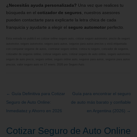
¿Necesitás ayuda personalizada?
Una vez que realices tu
búsqueda en el
cotizador de seguros
, nuestros asesores
pueden contactarte para explicarte la letra chica de cada
franquicia y ayudarte a elegir el
seguro automotor
perfecto.
Esta entrada se publicó en
cotizar online seguro auto
,
cotizar seguro automotor
,
precio de seguro
automotor
,
seguro automotor
,
seguro para autos
,
seguros para autos precios
y está etiquetada
con
comparar seguros de autos
,
contratar seguro online
,
cotiza tu seguro
,
cotizador de seguros
,
cotizador de seguros online
,
cotizar seguro auto
,
cotizar seguro de auto online
,
seguro automotor
,
seguro de auto precio
,
seguro online
,
seguro online auto
,
seguros para autos
,
seguros para autos
precios
,
valor seguro auto
en
17 enero, 2026
por
Seguro Auto
.
←
Guía Definitiva para Cotizar
Guía para encontrar el seguro
Navegación
Seguro de Auto Online:
de auto más barato y confiable
de
Inmediatez y Ahorro en 2026
en Argentina (2026)
→
entradas
Cotizar Seguro de Auto Online