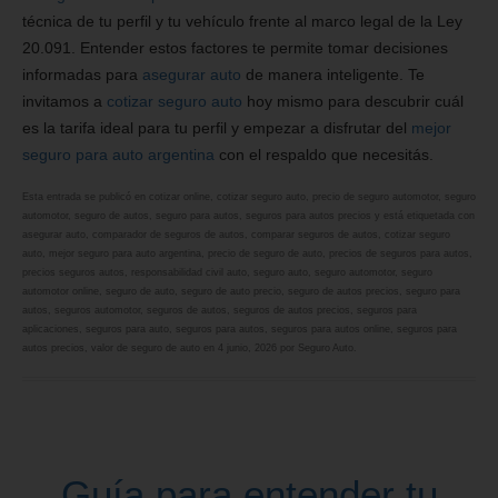
técnica de tu perfil y tu vehículo frente al marco legal de la Ley
20.091. Entender estos factores te permite tomar decisiones
informadas para
asegurar auto
de manera inteligente. Te
invitamos a
cotizar seguro auto
hoy mismo para descubrir cuál
es la tarifa ideal para tu perfil y empezar a disfrutar del
mejor
seguro para auto argentina
con el respaldo que necesitás.
Esta entrada se publicó en
cotizar online
,
cotizar seguro auto
,
precio de seguro automotor
,
seguro
automotor
,
seguro de autos
,
seguro para autos
,
seguros para autos precios
y está etiquetada con
asegurar auto
,
comparador de seguros de autos
,
comparar seguros de autos
,
cotizar seguro
auto
,
mejor seguro para auto argentina
,
precio de seguro de auto
,
precios de seguros para autos
,
precios seguros autos
,
responsabilidad civil auto
,
seguro auto
,
seguro automotor
,
seguro
automotor online
,
seguro de auto
,
seguro de auto precio
,
seguro de autos precios
,
seguro para
autos
,
seguros automotor
,
seguros de autos
,
seguros de autos precios
,
seguros para
aplicaciones
,
seguros para auto
,
seguros para autos
,
seguros para autos online
,
seguros para
autos precios
,
valor de seguro de auto
en
4 junio, 2026
por
Seguro Auto
.
Guía para entender tu