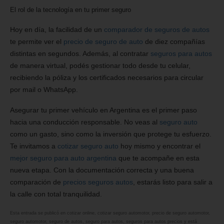
El rol de la tecnología en tu primer seguro
Hoy en día, la facilidad de un
comparador de seguros de autos
te permite ver el
precio de seguro de auto
de diez compañías
distintas en segundos. Además, al contratar
seguros para autos
de manera virtual, podés gestionar todo desde tu celular,
recibiendo la póliza y los certificados necesarios para circular
por mail o WhatsApp.
Asegurar tu primer vehículo en Argentina es el primer paso
hacia una conducción responsable. No veas al
seguro auto
como un gasto, sino como la inversión que protege tu esfuerzo.
Te invitamos a
cotizar seguro auto
hoy mismo y encontrar el
mejor seguro para auto argentina
que te acompañe en esta
nueva etapa. Con la documentación correcta y una buena
comparación de
precios seguros autos
, estarás listo para salir a
la calle con total tranquilidad.
Esta entrada se publicó en
cotizar online
,
cotizar seguro automotor
,
precio de seguro automotor
,
seguro automotor
,
seguro de autos
,
seguro para autos
,
seguros para autos precios
y está