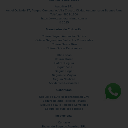
Assurline SRL
Ángel Gallardo 87
, Parque Centenario,
Villa Crespo
,
Ciudad Autonoma de Buenos Aires
Teléfono:
4858-1700
https://www.asegurarmiauto.com.ar
© 2025
Formularios de Cotización
Cotizar Seguro Automotor OnLine
Cotiizar Seguro para Vehiculos Comerciales
Cotizar Online 0km
Cotizar Online Camionetas
Otros sitios
Cotizar Online
Cotizar Seguro
Seguro Vida
Seguro Hogar
Seguro de Viajero
Seguro Náuticos
Accidentes Personales
Coberturas
Seguro de auto Responsabilidad Civil
Seguro de auto Terceros Totales
Seguro de auto Terceros Completos
Seguro de auto Todo Riesgo
Institucional
Contacto
Broker de Seguros Assurline SRL