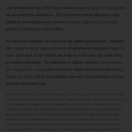
Las tendencias de 2026 nos muestran que el
seguro auto
ya no
es un producto «estático». Es una herramienta dinámica que
utiliza la tecnología para ofrecer
precios seguros autos
más
justos y coberturas más reales.
Ya sea que manejes un vehículo de última generación, trabajes
con
seguros para aplicaciones
o simplemente busques
seguros
para auto
que no te cobren de más si no lo usas, la clave está
en estar informado. Te invitamos a utilizar nuestro
comparador
de seguros de autos
para descubrir estas nuevas tendencias y
asegurar auto
con la tranquilidad que solo la tecnología y la ley
pueden brindarte hoy.
Esta entrada se publicó en
cotizar online seguro auto
,
cotizar seguro automotor
,
precio de seguro
automotor
,
seguro automotor
,
seguro para autos
,
seguros para autos
,
seguros para autos precios
y está etiquetada con
asegurar auto
,
comparador de seguros de autos
,
comparar seguros de
autos
,
cotizar seguro auto
,
mejor seguro para auto argentina
,
precio de seguro de auto
,
precios
de seguros para autos
,
precios seguros autos
,
responsabilidad civil auto
,
seguro auto
,
seguro
automotor
,
seguro automotor online
,
seguro de auto
,
seguro de auto precio
,
seguro de autos
precios
,
seguro para autos
,
seguros automotor
,
seguros de autos
,
seguros de autos precios
,
seguros para aplicaciones
,
seguros para auto
,
seguros para autos
,
seguros para autos online
,