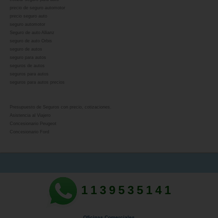
precio de seguro automotor
precio seguro auto
seguro automotor
Seguro de auto Allianz
seguro de auto Orbis
seguro de autos
seguro para autos
seguros de autos
seguros para autos
seguros para autos precios
Presupuesto de Seguros con precio, cotizaciones.
Asistencia al Viajero
Concesionario Peugeot
Concesionario Ford
1139535141
Oficinas Comerciales