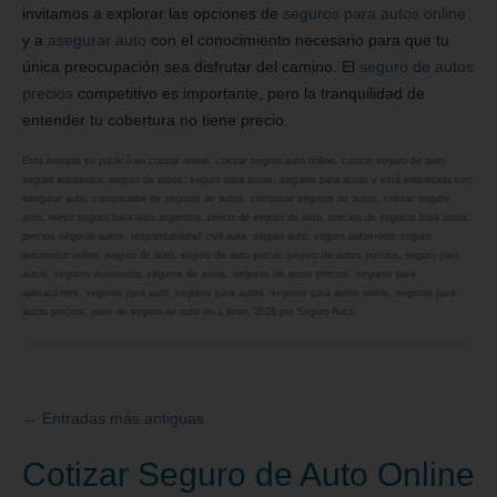
invitamos a explorar las opciones de
seguros para autos online
y a
asegurar auto
con el conocimiento necesario para que tu
única preocupación sea disfrutar del camino. El
seguro de autos
precios
competitivo es importante, pero la tranquilidad de
entender tu cobertura no tiene precio.
Esta entrada se publicó en
cotizar online
,
cotizar seguro auto online
,
cotizar seguro de auto
,
seguro automotor
,
seguro de autos
,
seguro para autos
,
seguros para autos
y está etiquetada con
asegurar auto
,
comparador de seguros de autos
,
comparar seguros de autos
,
cotizar seguro
auto
,
mejor seguro para auto argentina
,
precio de seguro de auto
,
precios de seguros para autos
,
precios seguros autos
,
responsabilidad civil auto
,
seguro auto
,
seguro automotor
,
seguro
automotor online
,
seguro de auto
,
seguro de auto precio
,
seguro de autos precios
,
seguro para
autos
,
seguros automotor
,
seguros de autos
,
seguros de autos precios
,
seguros para
aplicaciones
,
seguros para auto
,
seguros para autos
,
seguros para autos online
,
seguros para
autos precios
,
valor de seguro de auto
en
1 junio, 2026
por
Seguro Auto
.
←
Entradas más antiguas
Navegación
de
Cotizar Seguro de Auto Online
entradas