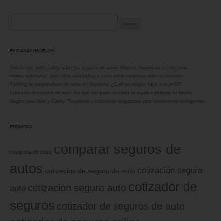
Buscar:
ENTRADAS RECIENTES
Todo lo que debés saber sobre los seguros de autos: Precios, franquicias y coberturas
Seguro automotor: Qué cubre cada póliza y cómo evitar sorpresas ante un siniestro
Ranking de aseguradores de autos en Argentina: ¿Cuál se adapta mejor a tu perfil?
Cotizador de seguros de auto: Por qué comparar opciones te ayuda a proteger tu bolsillo
Seguro para Uber y Cabify: Requisitos y coberturas obligatorias para conductores en Argentina
ETIQUETAS
comparar seguros de
compara en casa
autos
cotizacion seguro
cotizacion de seguro de auto
cotizador de
cotización seguro auto
auto
seguros
cotizador de seguros de auto