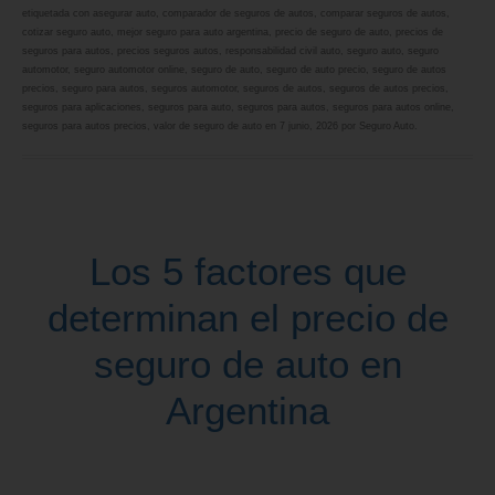
etiquetada con
asegurar auto
,
comparador de seguros de autos
,
comparar seguros de autos
,
cotizar seguro auto
,
mejor seguro para auto argentina
,
precio de seguro de auto
,
precios de
seguros para autos
,
precios seguros autos
,
responsabilidad civil auto
,
seguro auto
,
seguro
automotor
,
seguro automotor online
,
seguro de auto
,
seguro de auto precio
,
seguro de autos
precios
,
seguro para autos
,
seguros automotor
,
seguros de autos
,
seguros de autos precios
,
seguros para aplicaciones
,
seguros para auto
,
seguros para autos
,
seguros para autos online
,
seguros para autos precios
,
valor de seguro de auto
en
7 junio, 2026
por
Seguro Auto
.
Los 5 factores que
determinan el precio de
seguro de auto en
Argentina