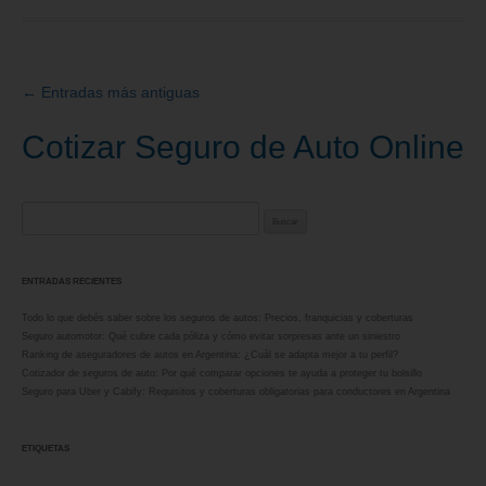
←
Entradas más antiguas
Navegación
de
Cotizar Seguro de Auto Online
entradas
Buscar:
ENTRADAS RECIENTES
Todo lo que debés saber sobre los seguros de autos: Precios, franquicias y coberturas
Seguro automotor: Qué cubre cada póliza y cómo evitar sorpresas ante un siniestro
Ranking de aseguradores de autos en Argentina: ¿Cuál se adapta mejor a tu perfil?
Cotizador de seguros de auto: Por qué comparar opciones te ayuda a proteger tu bolsillo
Seguro para Uber y Cabify: Requisitos y coberturas obligatorias para conductores en Argentina
ETIQUETAS