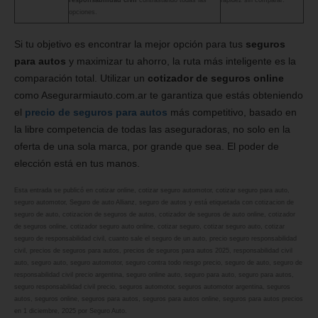
responsabilidad civil
contrastando todas las
rapidez sin comparar.
opciones.
Si tu objetivo es encontrar la mejor opción para tus
seguros
para autos
y maximizar tu ahorro, la ruta más inteligente es la
comparación total. Utilizar un
cotizador de seguros online
como Asegurarmiauto.com.ar te garantiza que estás obteniendo
el
precio de seguros para autos
más competitivo, basado en
la libre competencia de todas las aseguradoras, no solo en la
oferta de una sola marca, por grande que sea. El poder de
elección está en tus manos.
Esta entrada se publicó en
cotizar online
,
cotizar seguro automotor
,
cotizar seguro para auto
,
seguro automotor
,
Seguro de auto Allianz
,
seguro de autos
y está etiquetada con
cotizacion de
seguro de auto
,
cotizacion de seguros de autos
,
cotizador de seguros de auto online
,
cotizador
de seguros online
,
cotizador seguro auto online
,
cotizar seguro
,
cotizar seguro auto
,
cotizar
seguro de responsabilidad civil
,
cuanto sale el seguro de un auto
,
precio seguro responsabilidad
civil
,
precios de seguros para autos
,
precios de seguros para autos 2025
,
responsabilidad civil
auto
,
seguro auto
,
seguro automotor
,
seguro contra todo riesgo precio
,
seguro de auto
,
seguro de
responsabilidad civil precio argentina
,
seguro online auto
,
seguro para auto
,
seguro para autos
,
seguro responsabilidad civil precio
,
seguros automotor
,
seguros automotor argentina
,
seguros
autos
,
seguros online
,
seguros para autos
,
seguros para autos online
,
seguros para autos precios
en
1 diciembre, 2025
por
Seguro Auto
.