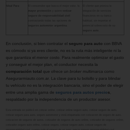
Ideal Para
El consumidor que busca el mejor valor, la
El cliente que prioriza la
mayor protección
y quiere
cotizar
integración de servicios
seguro de responsabilidad civil
financieros en su banco
contrastando todas las opciones de
habitual, sin importar el
seguros automotor argentina
.
potencial sobrecosto de su
seguro auto
.
En conclusión, si bien contratar el
seguro para auto
con BBVA
es cómodo si ya eres cliente, no es la ruta más inteligente ni la
que garantiza el menor costo. Para realmente optimizar el gasto
y conseguir el mejor plan, el conductor necesita la
comparación total
que ofrece un
broker
multimarca como
Asegurarmiauto.com.ar. La clave para tu bolsillo y para blindar
tu vehículo no es la integración bancaria, sino el poder de elegir
entre una amplia gama de
seguros para autos precio
s
,
respaldado por la independencia de un productor asesor.
Esta entrada se publicó en
cotizar online
,
cotizar online seguro auto
,
cotizar seguro de auto
,
cotizar seguro para auto
,
seguro automotor
y está etiquetada con
cotizacion de seguro de auto
,
cotizacion de seguros de autos
,
cotizador de seguros de auto online
,
cotizador de seguros online
,
cotizador seguro auto online
,
cotizar seguro
,
cotizar seguro auto
,
cotizar seguro de
responsabilidad civil
,
cuanto sale el seguro de un auto
,
precio seguro responsabilidad civil
,