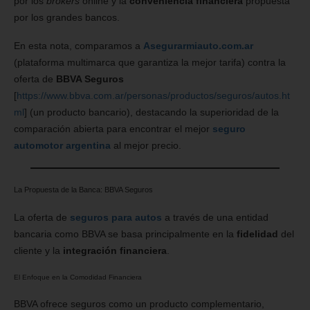
por los
brokers
online y la
conveniencia financiera
propuesta
por los grandes bancos.
En esta nota, comparamos a
Asegurarmiauto.com.ar
(plataforma multimarca que garantiza la mejor tarifa) contra la
oferta de
BBVA Seguros
[
https://www.bbva.com.ar/personas/productos/seguros/autos.ht
ml
] (un producto bancario), destacando la superioridad de la
comparación abierta para encontrar el mejor
seguro
automotor argentina
al mejor precio.
La Propuesta de la Banca: BBVA Seguros
La oferta de
seguros para autos
a través de una entidad
bancaria como BBVA se basa principalmente en la
fidelidad
del
cliente y la
integración financiera
.
El Enfoque en la Comodidad Financiera
BBVA ofrece seguros como un producto complementario,