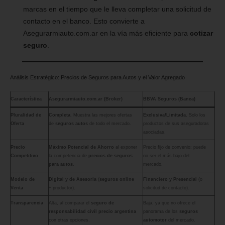
marcas en el tiempo que le lleva completar una solicitud de
contacto en el banco. Esto convierte a
Asegurarmiauto.com.ar en la vía más eficiente para
cotizar
seguro
.
Análisis Estratégico: Precios de Seguros para Autos y el Valor Agregado
Característica
Asegurarmiauto.com.ar (Broker)
BBVA Seguros (Banca)
Pluralidad de
Completa.
Muestra las mejores ofertas
Exclusiva/Limitada.
Solo los
Oferta
de
seguros autos
de todo el mercado.
productos de sus aseguradoras
asociadas.
Precio
Máximo Potencial de Ahorro
al exponer
Precio fijo de convenio; puede
Competitivo
la competencia de
precios de seguros
no ser el más bajo del
para autos
.
mercado.
Modelo de
Digital y de Asesoría
(
seguros online
Financiero y Presencial
(o
Venta
+ productor).
solicitud de contacto).
Transparencia
Alta, al comparar el
seguro de
Baja, ya que no ofrece el
responsabilidad civil precio argentina
panorama de los
seguros
con otras opciones.
automotor
del mercado.