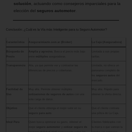
solución
, actuando como consejeros imparciales para la
elección del
seguros automotor
.
Conclusión: ¿Cuál es la Vía más Inteligente para tu Seguro Automotor?
Característica
Asegurarmiauto.com.ar (Broker)
La Caja (Aseguradora)
Búsqueda de
Amplia y agresiva.
Busca el precio más bajo
Limitada a sus propias
Precio
entre
múltiples
aseguradoras.
tarifas.
Transparencia
Alta, ya que permite ver y contrastar las
Limitada, no ofrece un
diferencias de precios y coberturas.
panorama completo de
los
seguros autos
del
mercado.
Facilidad de
Muy alta. Permite obtener múltiples
Muy alta. Rápido para
Uso
cotizaciones de seguros de autos
con una
obtener la oferta directa.
sola carga de datos.
Objetivo
Que el cliente obtenga el mejor valor en su
Que el cliente contrate
seguro para auto
.
una póliza de La Caja.
Ideal Para
Quien busca optimizar su gasto, obtener el
Clientes fidelizados con
mejor
seguro automotor
y
cotizar seguro de
la marca o que valoran la