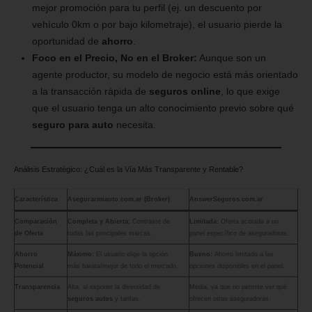
mejor promoción para tu perfil (ej. un descuento por
vehículo 0km o por bajo kilometraje), el usuario pierde la
oportunidad de
ahorro
.
Foco en el Precio, No en el Broker:
Aunque son un
agente productor, su modelo de negocio está más orientado
a la transacción rápida de
seguros online
, lo que exige
que el usuario tenga un alto conocimiento previo sobre qué
seguro para auto
necesita.
Análisis Estratégico: ¿Cuál es la Vía Más Transparente y Rentable?
Característica
Asegurarmiauto.com.ar (Broker)
AnswerSeguros.com.ar
Comparación
Completa y Abierta:
Contraste de
Limitada:
Oferta acotada a un
de Oferta
todas las principales marcas.
panel específico de aseguradoras.
Ahorro
Máximo:
El usuario elige la opción
Bueno:
Ahorro limitado a las
Potencial
más barata/mejor de todo el mercado.
opciones disponibles en el panel.
Transparencia
Alta, al exponer la diversidad de
Media, ya que no permite ver qué
seguros autos
y tarifas.
ofrecen otras aseguradoras.