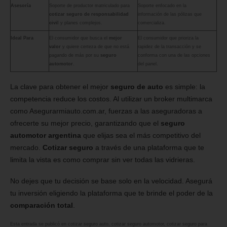
Asesoría
Soporte de productor matriculado para
Soporte enfocado en la
cotizar seguro de responsabilidad
información de las pólizas que
civil
y planes complejos.
comercializa.
Ideal Para
El consumidor que busca el
mejor
El consumidor que prioriza la
valor
y quiere certeza de que no está
rapidez de la transacción y se
pagando de más por su
seguro
conforma con una de las opciones
automotor
.
del panel.
La clave para obtener el mejor
seguro de auto
es simple: la
competencia reduce los costos. Al utilizar un broker multimarca
como Asegurarmiauto.com.ar, fuerzas a las aseguradoras a
ofrecerte su mejor precio, garantizando que el
seguro
automotor argentina
que elijas sea el más competitivo del
mercado.
Cotizar seguro
a través de una plataforma que te
limita la vista es como comprar sin ver todas las vidrieras.
No dejes que tu decisión se base solo en la velocidad. Asegurá
tu inversión eligiendo la plataforma que te brinde el poder de la
comparación total
.
Esta entrada se publicó en
cotizar seguro auto
,
cotizar seguro automotor
,
cotizar seguro para