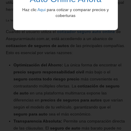
utilizando la competencia entre aseguradoras como su principal
herramienta.
Haz clic
Aqui
para cotizar y comparar precios y
coberturas
La Ventaja Estratégica
Cuando el usuario utiliza el
cotizador seguro auto online
de
Asegurarmiauto.com.ar, está accediendo a un abanico de
cotizacion de seguros de autos
de las principales compañías.
Esto es esencial por varias razones:
Optimización del Ahorro:
La única forma de encontrar el
precio seguro responsabilidad civil
más bajo o el
seguro contra todo riesgo precio
más conveniente es
contrastando múltiples ofertas. La
cotización de seguro
de auto
en una plataforma multimarca expone las
diferencias en
precios de seguros para autos
que varían
según el modelo de tu vehículo, garantizando que el
seguro para auto
sea el más económico.
Transparencia Absoluta:
Permite una comparación directa
de las cláusulas. El
seguro de auto
más barato puede no