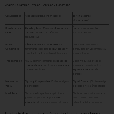
Análisis Estratégico: Precios, Servicios y Coberturas
Característica
Asegurarmiauto.com.ar (Broker)
Zurich Seguros
(Aseguradora)
Pluralidad de
Abierta y Total.
Muestra
cotizacion de
Única.
Muestra solo las
Oferta
seguros de autos
de múltiples
ofertas de Zurich.
aseguradoras.
Precio
Máximo Potencial de Ahorro.
La
Competitivo dentro de su
Competitivo
herramienta ideal para
cotizar seguro
y
marca, pero sin validar frente a
encontrar la tarifa más baja del mercado.
la competencia.
Transparencia
Alta, al permitir contrastar el
seguro de
Media, ya que no ofrece el
responsabilidad civil precio argentina
panorama completo de las
con otras opciones.
seguros automotor
del
mercado.
Modelo de
Digital y Comparativo
(El cliente elige al
Digital Directo
(El cliente elige
Venta
mejor postor).
si acepta o no su única oferta).
Ideal Para
El consumidor que busca optimizar su
El cliente que prioriza la marca
gasto y asegurar el mejor
seguro
Zurich sobre la búsqueda
automotor
del mercado en un solo lugar.
exhaustiva del mejor precio.
En el actual escenario económico, la clave para una buena