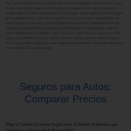
auto
,
precio de seguro automotor
,
seguro automotor
y está etiquetada con
cotizacion de seguro
de auto
,
cotizacion de seguros de autos
,
cotizador de seguros de auto online
,
cotizador de
seguros online
,
cotizador seguro auto online
,
cotizar seguro
,
cotizar seguro auto
,
cotizar seguro
de responsabilidad civil
,
cuanto sale el seguro de un auto
,
precio seguro responsabilidad civil
,
precios de seguros para autos
,
precios de seguros para autos 2025
,
responsabilidad civil auto
,
seguro auto
,
seguro automotor
,
seguro contra todo riesgo precio
,
seguro de auto
,
seguro de
responsabilidad civil precio argentina
,
seguro online auto
,
seguro para auto
,
seguro para autos
,
seguro responsabilidad civil precio
,
seguros automotor
,
seguros automotor argentina
,
seguros
autos
,
seguros online
,
seguros para autos
,
seguros para autos online
,
seguros para autos precios
en
4 diciembre, 2025
por
Seguro Auto
.
Seguros para Autos:
Comparar Precios
Elige tu Camino al Cotizar Seguro Auto: El Broker Multimarca que
Compara o la Fuerza de la Marca Única