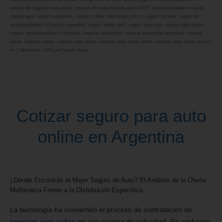
precios de seguros para autos
,
precios de seguros para autos 2025
,
responsabilidad civil auto
,
seguro auto
,
seguro automotor
,
seguro contra todo riesgo precio
,
seguro de auto
,
seguro de
responsabilidad civil precio argentina
,
seguro online auto
,
seguro para auto
,
seguro para autos
,
seguro responsabilidad civil precio
,
seguros automotor
,
seguros automotor argentina
,
seguros
autos
,
seguros online
,
seguros para autos
,
seguros para autos online
,
seguros para autos precios
en
7 diciembre, 2025
por
Seguro Auto
.
Cotizar seguro para auto
online en Argentina
¿Dónde Encontrás el Mejor Seguro de Auto? El Análisis de la Oferta
Multimarca Frente a la Distribución Específica
La tecnología ha convertido el proceso de contratación de
seguros para autos
en una carrera de velocidad. Sin embargo,