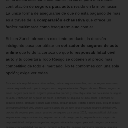
contratación de
seguros para autos
reside en la información.
La única forma de asegurarse de que no está pagando de más
es a través de la
comparación exhaustiva
que ofrece un
broker
multimarca como Asegurarmiauto.com.ar.
Si bien Zurich ofrece un excelente producto, la decisión
inteligente pasa por utilizar un
cotizador de seguros de auto
online
que te dé la certeza de que tu
responsabilidad civil
auto
y tu cobertura Todo Riesgo se obtienen al precio más
competitivo de todo el mercado. No te conformes con una sola
opción; exige ver todas.
Esta entrada se publicó en
cotizar online
,
cotizar seguro auto online
,
cotizar seguro automotor
,
cotizar seguro de auto
,
precio seguro auto
,
seguro automotor
,
Seguro de auto Allianz
,
seguro de
autos
,
seguro para autos
,
seguros para autos precios
y está etiquetada con
cotizacion de seguro
de auto
,
cotizacion de seguros de autos
,
cotizador de seguros de auto online
,
cotizador de
seguros online
,
cotizador seguro auto online
,
cotizar seguro
,
cotizar seguro auto
,
cotizar seguro
de responsabilidad civil
,
cuanto sale el seguro de un auto
,
precio seguro responsabilidad civil
,
precios de seguros para autos
,
precios de seguros para autos 2025
,
responsabilidad civil auto
,
seguro auto
,
seguro automotor
,
seguro contra todo riesgo precio
,
seguro de auto
,
seguro de
responsabilidad civil precio argentina
,
seguro online auto
,
seguro para auto
,
seguro para autos
,
seguro responsabilidad civil precio
,
seguros automotor
,
seguros automotor argentina
,
seguros