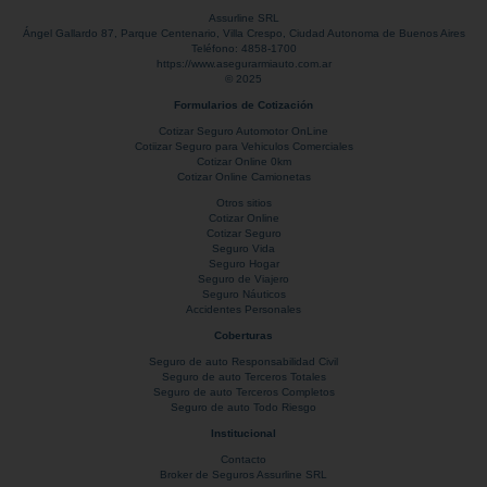
Assurline SRL
Ángel Gallardo 87
, Parque Centenario,
Villa Crespo
,
Ciudad Autonoma de Buenos Aires
Teléfono:
4858-1700
https://www.asegurarmiauto.com.ar
© 2025
Formularios de Cotización
Cotizar Seguro Automotor OnLine
Cotiizar Seguro para Vehiculos Comerciales
Cotizar Online 0km
Cotizar Online Camionetas
Otros sitios
Cotizar Online
Cotizar Seguro
Seguro Vida
Seguro Hogar
Seguro de Viajero
Seguro Náuticos
Accidentes Personales
Coberturas
Seguro de auto Responsabilidad Civil
Seguro de auto Terceros Totales
Seguro de auto Terceros Completos
Seguro de auto Todo Riesgo
Institucional
Contacto
Broker de Seguros Assurline SRL