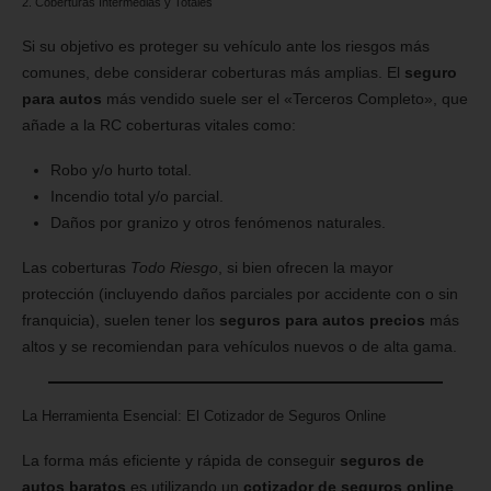
2. Coberturas Intermedias y Totales
Si su objetivo es proteger su vehículo ante los riesgos más
comunes, debe considerar coberturas más amplias. El
seguro
para autos
más vendido suele ser el «Terceros Completo», que
añade a la RC coberturas vitales como:
Robo y/o hurto total.
Incendio total y/o parcial.
Daños por granizo y otros fenómenos naturales.
Las coberturas
Todo Riesgo
, si bien ofrecen la mayor
protección (incluyendo daños parciales por accidente con o sin
franquicia), suelen tener los
seguros para autos precios
más
altos y se recomiendan para vehículos nuevos o de alta gama.
La Herramienta Esencial: El Cotizador de Seguros Online
La forma más eficiente y rápida de conseguir
seguros de
autos baratos
es utilizando un
cotizador de seguros online
.