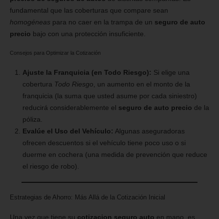
fundamental que las coberturas que compare sean
homogéneas
para no caer en la trampa de un
seguro de auto
precio
bajo con una protección insuficiente.
Consejos para Optimizar la Cotización
Ajuste la Franquicia (en Todo Riesgo):
Si elige una
cobertura
Todo Riesgo
, un aumento en el monto de la
franquicia (la suma que usted asume por cada siniestro)
reducirá considerablemente el
seguro de auto precio
de la
póliza.
Evalúe el Uso del Vehículo:
Algunas aseguradoras
ofrecen descuentos si el vehículo tiene poco uso o si
duerme en cochera (una medida de prevención que reduce
el riesgo de robo).
Estrategias de Ahorro: Más Allá de la Cotización Inicial
Una vez que tiene su
cotizacion seguro auto
en mano, es