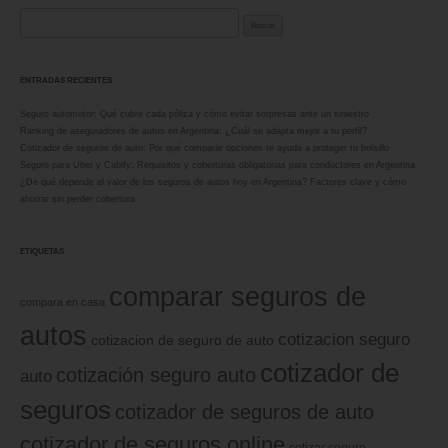
Buscar:
ENTRADAS RECIENTES
Seguro automotor: Qué cubre cada póliza y cómo evitar sorpresas ante un siniestro
Ranking de aseguradores de autos en Argentina: ¿Cuál se adapta mejor a tu perfil?
Cotizador de seguros de auto: Por qué comparar opciones te ayuda a proteger tu bolsillo
Seguro para Uber y Cabify: Requisitos y coberturas obligatorias para conductores en Argentina
¿De qué depende el valor de los seguros de autos hoy en Argentina? Factores clave y cómo
ahorrar sin perder cobertura
ETIQUETAS
comparar seguros de
compara en casa
autos
cotizacion seguro
cotizacion de seguro de auto
cotizador de
cotización seguro auto
auto
seguros
cotizador de seguros de auto
cotizador de seguros online
cotizar seguro