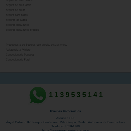
Seguro de auto Allianz
seguro de auto Orbis
seguro de autos
seguro para autos
seguros de autos
seguros para autos
seguros para autos precios
Presupuesto de Seguros con precio, cotizaciones.
Asistencia al Viajero
Concesionario Peugeot
Concesionario Ford
1139535141
Oficinas Comerciales
Assurline SRL
Ángel Gallardo 87
, Parque Centenario,
Villa Crespo
,
Ciudad Autonoma de Buenos Aires
Teléfono:
4858-1700
https://www.asegurarmiauto.com.ar