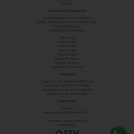
© 2025
Formularios de Cotización
Cotizar Seguro Automotor OnLine
Cotiizar Seguro para Vehiculos Comerciales
Cotizar Online 0km
Cotizar Online Camionetas
Otros sitios
Cotizar Online
Cotizar Seguro
Seguro Vida
Seguro Hogar
Seguro de Viajero
Seguro Náuticos
Accidentes Personales
Coberturas
Seguro de auto Responsabilidad Civil
Seguro de auto Terceros Totales
Seguro de auto Terceros Completos
Seguro de auto Todo Riesgo
Institucional
Contacto
Broker de Seguros Assurline SRL
Actualidad Seguro de Autos
Aviso Legal