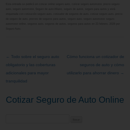
Esta entrada se publicó en
cotizar online seguro auto
,
cotizar seguro automotor
,
precio seguro
auto
,
seguro automotor
,
Seguro de auto Allianz
,
seguro de autos
,
seguro para autos
y está
etiquetada con
cotización seguro auto
,
cotizador de seguros de auto
,
cotizar seguro auto
,
precio
de seguro de auto
,
precios de seguros para autos
,
seguro auto
,
seguro automotor
,
seguro
automotor online
,
seguros auto
,
seguros de autos
,
seguros para autos
en
23 febrero, 2026
por
Seguro Auto
.
←
Todo sobre el seguro auto
Cómo funciona un cotizador de
Navegación
obligatorio y las coberturas
seguros de auto y cómo
de
adicionales para mayor
utilizarlo para ahorrar dinero
→
entradas
tranquilidad
Cotizar Seguro de Auto Online
Buscar: