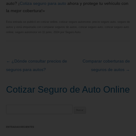
auto? ¡
Cotiza seguro para auto
ahora y protege tu vehículo con
la mejor cobertura!»
Esta entrada se publicó en
cotizar online
,
cotizar seguro automotor
,
precio seguro auto
,
seguro de
autos
y está etiquetada con
comparar seguros de autos
,
cotizar seguro auto
,
cotizar seguro auto
online
,
seguro automotor
en
11 junio, 2024
por
Seguro Auto
.
←
¿Dónde consultar precios de
Comparar coberturas de
Navegación
seguros para autos?
seguros de autos
→
de
entradas
Cotizar Seguro de Auto Online
Buscar:
ENTRADAS RECIENTES