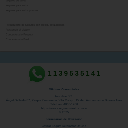
seguros de autos
seguros para autos
seguros para autos precios
Presupuesto de Seguros con precio, cotizaciones.
Asistencia al Viajero
Concesionario Peugeot
Concesionario Ford
1139535141
Oficinas Comerciales
Assurline SRL
Ángel Gallardo 87
, Parque Centenario,
Villa Crespo
,
Ciudad Autonoma de Buenos Aires
Teléfono:
4858-1700
https://www.asegurarmiauto.com.ar
© 2025
Formularios de Cotización
Cotizar Seguro Automotor OnLine