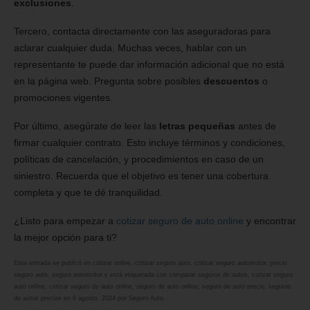
exclusiones
.
Tercero, contacta directamente con las aseguradoras para
aclarar cualquier duda. Muchas veces, hablar con un
representante te puede dar información adicional que no está
en la página web. Pregunta sobre posibles
descuentos
o
promociones vigentes.
Por último, asegúrate de leer las
letras pequeñas
antes de
firmar cualquier contrato. Esto incluye términos y condiciones,
políticas de cancelación, y procedimientos en caso de un
siniestro. Recuerda que el objetivo es tener una cobertura
completa y que te dé tranquilidad.
¿Listo para empezar a
cotizar seguro de auto online
y encontrar
la mejor opción para ti?
Esta entrada se publicó en
cotizar online
,
cotizar seguro auto
,
cotizar seguro automotor
,
precio
seguro auto
,
seguro automotor
y está etiquetada con
comparar seguros de autos
,
cotizar seguro
auto online
,
cotizar seguro de auto online
,
seguro de auto online
,
seguro de auto precio
,
seguros
de autos precios
en
6 agosto, 2024
por
Seguro Auto
.