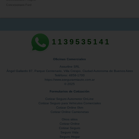
Concesionario Ford
1139535141
Oficinas Comerciales
Assurline SRL
Ángel Gallardo 87
, Parque Centenario,
Villa Crespo
,
Ciudad Autonoma de Buenos Aires
Teléfono:
4858-1700
https://www.asegurarmiauto.com.ar
© 2025
Formularios de Cotización
Cotizar Seguro Automotor OnLine
Cotiizar Seguro para Vehiculos Comerciales
Cotizar Online 0km
Cotizar Online Camionetas
Otros sitios
Cotizar Online
Cotizar Seguro
Seguro Vida
Seguro Hogar