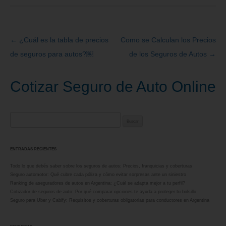
←
¿Cuál es la tabla de precios
Como se Calculan los Precios
Navegación
de seguros para autos?￼
de los Seguros de Autos
→
de
entradas
Cotizar Seguro de Auto Online
Buscar:
ENTRADAS RECIENTES
Todo lo que debés saber sobre los seguros de autos: Precios, franquicias y coberturas
Seguro automotor: Qué cubre cada póliza y cómo evitar sorpresas ante un siniestro
Ranking de aseguradores de autos en Argentina: ¿Cuál se adapta mejor a tu perfil?
Cotizador de seguros de auto: Por qué comparar opciones te ayuda a proteger tu bolsillo
Seguro para Uber y Cabify: Requisitos y coberturas obligatorias para conductores en Argentina