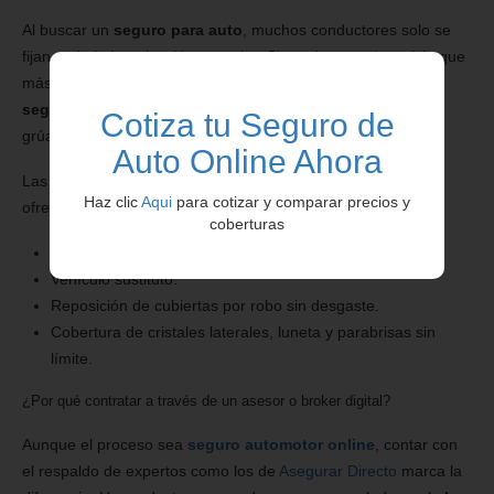
Al buscar un
seguro para auto
, muchos conductores solo se
fijan en la indemnización por robo. Sin embargo, el servicio que
más se utiliza es la asistencia mecánica y el remolque. Al
seguro auto cotizar
, verificá los límites de kilometraje de la
Cotiza tu Seguro de
grúa y la cantidad de servicios mensuales permitidos.
Auto Online Ahora
Las mejores pólizas de
seguro de auto
en Argentina hoy
Haz clic
Aqui
para cotizar y comparar precios y
ofrecen servicios como:
coberturas
Asistencia en viaje.
Vehículo sustituto.
Reposición de cubiertas por robo sin desgaste.
Cobertura de cristales laterales, luneta y parabrisas sin
límite.
¿Por qué contratar a través de un asesor o broker digital?
Aunque el proceso sea
seguro automotor online
, contar con
el respaldo de expertos como los de
Asegurar Directo
marca la