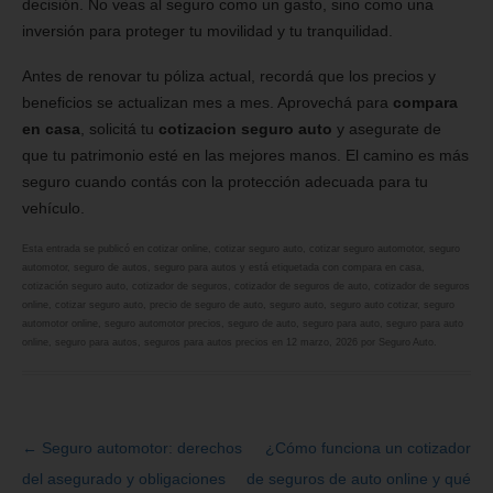
decisión. No veas al seguro como un gasto, sino como una
inversión para proteger tu movilidad y tu tranquilidad.
Antes de renovar tu póliza actual, recordá que los precios y
beneficios se actualizan mes a mes. Aprovechá para
compara
en casa
, solicitá tu
cotizacion seguro auto
y asegurate de
que tu patrimonio esté en las mejores manos. El camino es más
seguro cuando contás con la protección adecuada para tu
vehículo.
Esta entrada se publicó en
cotizar online
,
cotizar seguro auto
,
cotizar seguro automotor
,
seguro
automotor
,
seguro de autos
,
seguro para autos
y está etiquetada con
compara en casa
,
cotización seguro auto
,
cotizador de seguros
,
cotizador de seguros de auto
,
cotizador de seguros
online
,
cotizar seguro auto
,
precio de seguro de auto
,
seguro auto
,
seguro auto cotizar
,
seguro
automotor online
,
seguro automotor precios
,
seguro de auto
,
seguro para auto
,
seguro para auto
online
,
seguro para autos
,
seguros para autos precios
en
12 marzo, 2026
por
Seguro Auto
.
←
Seguro automotor: derechos
¿Cómo funciona un cotizador
Navegación
del asegurado y obligaciones
de seguros de auto online y qué