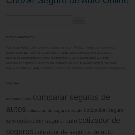
Cotizar Seguro de Auto Online
Buscar:
ENTRADAS RECIENTES
Todo lo que debés saber sobre los seguros de autos: Precios, franquicias y coberturas
Seguro automotor: Qué cubre cada póliza y cómo evitar sorpresas ante un siniestro
Ranking de aseguradores de autos en Argentina: ¿Cuál se adapta mejor a tu perfil?
Cotizador de seguros de auto: Por qué comparar opciones te ayuda a proteger tu bolsillo
Seguro para Uber y Cabify: Requisitos y coberturas obligatorias para conductores en Argentina
ETIQUETAS
comparar seguros de
compara en casa
autos
cotizacion seguro
cotizacion de seguro de auto
cotizador de
cotización seguro auto
auto
seguros
cotizador de seguros de auto