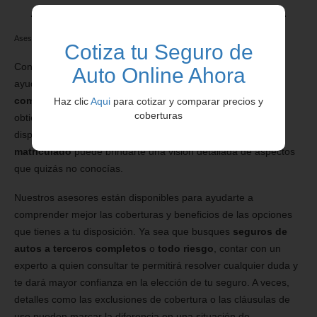
Asesoramiento Telefónico con Profesionales Matriculados
Cotiza tu Seguro de
Contar con el respaldo de un asesor en seguros puede
Auto Online Ahora
ayudarte a tomar la decisión correcta. Cuando utilizas un
comparador de seguros de auto con cotización online
,
Haz clic
Aqui
para cotizar y comparar precios y
coberturas
obtienes una visión general de los precios y coberturas
disponibles. Sin embargo, la ayuda de un
profesional
matriculado
puede brindarte una visión detallada de aspectos
que quizás no conocías.
Nuestros asesores están disponibles para ayudarte a
comprender mejor las coberturas y beneficios de las opciones
que tienes a tu disposición. Ya sea que busques
seguros de
autos a terceros completos
o
todo riesgo
, contar con un
experto a quien consultar te permitirá resolver cualquier duda y
te dará mayor confianza en la elección de tu seguro. A veces,
detalles como las exclusiones de cobertura o las cláusulas de
uso pueden marcar la diferencia en una situación de