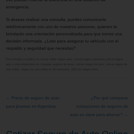
emergencia.
Si deseas realizar una consulta, puedes comunicarte
telefónicamente con uno de nuestros asesores, quienes te
brindarán una orientación personalizada para que tomes una
decisión informada. ¿Listo para asegurar tu vehículo con el
respaldo y seguridad que necesitas?
Esta entrada se publicó en
cotizar online seguro auto
,
cotizar seguro automotor
,
precio seguro
auto
y está etiquetada con
comparar seguros de autos
,
cotizar seguro de auto
,
cotizar seguro de
auto online
,
seguro de auto online
en
30 noviembre, 2024
por
Seguro Auto
.
←
Precio de seguro de auto
¿Por qué comparar
Navegación
para jóvenes en Argentina
cotizaciones de seguros de
de
auto es clave para ahorrar?
→
entradas