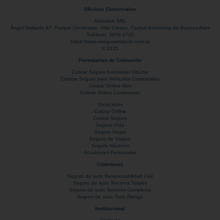
Oficinas Comerciales
Assurline SRL
Ángel Gallardo 87
, Parque Centenario,
Villa Crespo
,
Ciudad Autonoma de Buenos Aires
Teléfono:
4858-1700
https://www.asegurarmiauto.com.ar
© 2025
Formularios de Cotización
Cotizar Seguro Automotor OnLine
Cotiizar Seguro para Vehiculos Comerciales
Cotizar Online 0km
Cotizar Online Camionetas
Otros sitios
Cotizar Online
Cotizar Seguro
Seguro Vida
Seguro Hogar
Seguro de Viajero
Seguro Náuticos
Accidentes Personales
Coberturas
Seguro de auto Responsabilidad Civil
Seguro de auto Terceros Totales
Seguro de auto Terceros Completos
Seguro de auto Todo Riesgo
Institucional