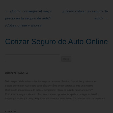
←
¿Cómo conseguir el mejor
¿Cómo cotizar un seguro de
Navegación
precio en tu seguro de auto?
auto?
→
de
¡Cotiza online y ahorra!
entradas
Cotizar Seguro de Auto Online
Buscar:
ENTRADAS RECIENTES
Todo lo que debés saber sobre los seguros de autos: Precios, franquicias y coberturas
Seguro automotor: Qué cubre cada póliza y cómo evitar sorpresas ante un siniestro
Ranking de aseguradores de autos en Argentina: ¿Cuál se adapta mejor a tu perfil?
Cotizador de seguros de auto: Por qué comparar opciones te ayuda a proteger tu bolsillo
Seguro para Uber y Cabify: Requisitos y coberturas obligatorias para conductores en Argentina
ETIQUETAS