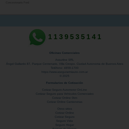
Concesionario Ford
1139535141
Oficinas Comerciales
Assurline SRL
Ángel Gallardo 87
, Parque Centenario,
Villa Crespo
,
Ciudad Autonoma de Buenos Aires
Teléfono:
4858-1700
https://www.asegurarmiauto.com.ar
© 2025
Formularios de Cotización
Cotizar Seguro Automotor OnLine
Cotiizar Seguro para Vehiculos Comerciales
Cotizar Online 0km
Cotizar Online Camionetas
Otros sitios
Cotizar Online
Cotizar Seguro
Seguro Vida
Seguro Hogar
Seguro de Viajero